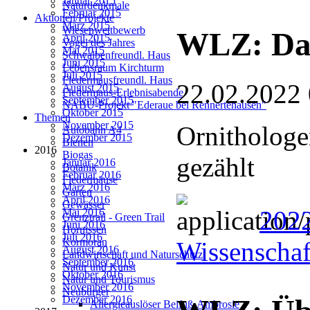
Januar 2015
Naturdenkmale
Februar 2015
Aktionen/Projekte
März 2015
Wiesenwettbewerb
WLZ: Dat
April 2015
Vogel des Jahres
Mai 2015
Schwalbenfreundl. Haus
Juni 2015
Lebensraum Kirchturm
Juli 2015
Fledermausfreundl. Haus
22.02.2022
August 2015
Fledermaus-Erlebnisabende
September 2015
NABU-Projekt "Ederaue bei Rennertehausen"
Oktober 2015
Themen
November 2015
Ornithologe
Autobahn A4
Dezember 2015
Bienen
2016
Biogas
gezählt
Januar 2016
Botanik
Februar 2016
Fledermäuse
März 2016
Garten
April 2016
Gewässer
2022
Mai 2016
Grenztrail - Green Trail
Juni 2016
Hornissen
Juli 2016
Kormoran
Wissenschaf
August 2016
Landwirtschaft und Naturschutz
September 2016
Natur und Kunst
Oktober 2016
Natur und Tourismus
November 2016
Neubürger
Dezember 2016
Allergieauslöser Beifuß-Ambrosie