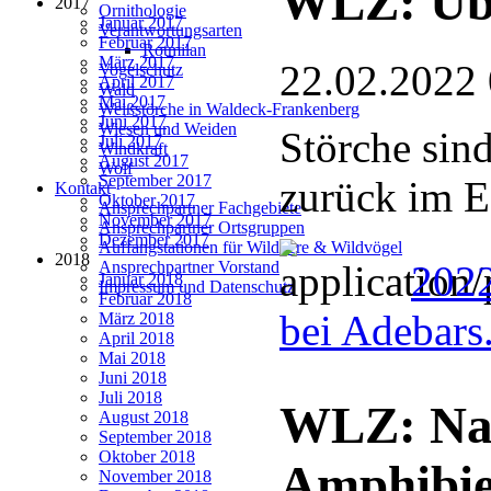
WLZ: Übe
2017
Ornithologie
Januar 2017
Verantwortungsarten
Februar 2017
Rotmilan
März 2017
22.02.2022
Vogelschutz
April 2017
Wald
Mai 2017
Weißstörche in Waldeck-Frankenberg
Juni 2017
Wiesen und Weiden
Störche sind
Juli 2017
Windkraft
August 2017
Wolf
September 2017
zurück im E
Kontakt
Oktober 2017
Ansprechpartner Fachgebiete
November 2017
Ansprechpartner Ortsgruppen
Dezember 2017
Auffangstationen für Wildtiere & Wildvögel
2018
202
Ansprechpartner Vorstand
Januar 2018
Impressum und Datenschutz
Februar 2018
bei Adebars
März 2018
April 2018
Mai 2018
Juni 2018
Juli 2018
WLZ: Nat
August 2018
September 2018
Oktober 2018
Amphibie
November 2018