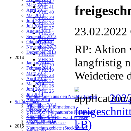
VHE 42
März 2013
freigesch
VHE 41
April 2013
VHE 40
Mai 2013
VHE 39
Juni 2013
VHE 38
Juli 2013
23.02.2022
VHE 37
August 2013
VHE 36
September 2013
VHE 35
Oktober 2013
VHE 34
RP: Aktion 
November 2013
VHE 33
Dezember 2013
VHE 32
2014
langfristig 
VHE 31
Januar 2014
VHE 30
Februar 2014
VHE 29
Weidetiere d
März 2014
VHE 28
April 2014
VHE 27
Mai 2014
VHE 26
Juni 2014
VHE 25
Juli 2014
2022
Publikationen aus den Nachbarkreisen
August 2014
Schutzgebiete
September 2014
Allgemeine Informationen
freigeschnit
Oktober 2014
UNESCO-Weltnaturerbe Kellerwald
November 2014
Nationalpark Kellerwald-Edersee
Dezember 2014
kB)
Naturpark Diemelsee
2015
Naturschutzgebiete (Steckbriefe)