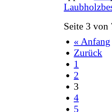
Laubholzbe
Seite 3 von
« Anfang
Zurück
1
2
3
4
5