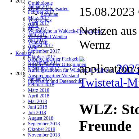
2017
Ornithologie
Januar 2017
15.08.2023
Verantwortungsarten
Februar 2017
Rotmilan
März 2017
Vogelschutz
April 2017
Wald
Notizen aus
Mai 2017
Weißstörche in Waldeck-Frankenberg
Juni 2017
Wiesen und Weiden
Juli 2017
Wernz
Windkraft
August 2017
Wolf
September 2017
Kontakt
Oktober 2017
Ansprechpartner Fachgebiete
November 2017
2023
Ansprechpartner Ortsgruppen
Dezember 2017
Auffangstationen für Wildtiere & Wildvögel
2018
Ansprechpartner Vorstand
Twistetal-
Januar 2018
Impressum und Datenschutz
Februar 2018
März 2018
April 2018
Mai 2018
WLZ: Sto
Juni 2018
Juli 2018
August 2018
Freunde
September 2018
Oktober 2018
November 2018