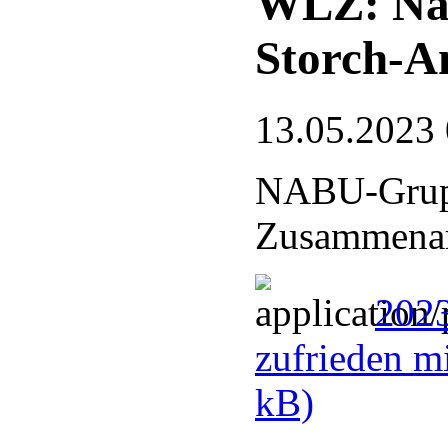
WLZ: Nat
Storch-A
13.05.2023
NABU-Grupp
Zusammenarb
2023
zufrieden m
kB)