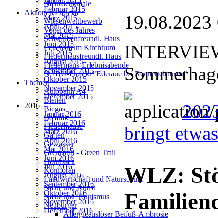
Januar 2015
Naturdenkmale
Februar 2015
Aktionen/Projekte
19.08.2023
März 2015
Wiesenwettbewerb
April 2015
Vogel des Jahres
Mai 2015
Schwalbenfreundl. Haus
Juni 2015
INTERVIEW:
Lebensraum Kirchturm
Juli 2015
Fledermausfreundl. Haus
August 2015
Fledermaus-Erlebnisabende
Sommerhage
September 2015
NABU-Projekt "Ederaue bei Rennertehausen"
Oktober 2015
Themen
November 2015
Autobahn A4
Dezember 2015
Bienen
202
2016
Biogas
Januar 2016
Botanik
Februar 2016
Fledermäuse
bringt etwa
März 2016
Garten
April 2016
Gewässer
Mai 2016
Grenztrail - Green Trail
Juni 2016
Hornissen
Juli 2016
WLZ: Stö
Kormoran
August 2016
Landwirtschaft und Naturschutz
September 2016
Natur und Kunst
Oktober 2016
Familien
Natur und Tourismus
November 2016
Neubürger
Dezember 2016
Allergieauslöser Beifuß-Ambrosie