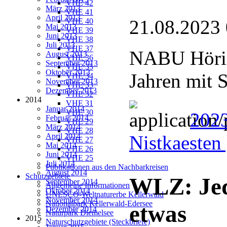
VHE 42
März 2013
VHE 41
April 2013
21.08.2023
VHE 40
Mai 2013
VHE 39
Juni 2013
VHE 38
Juli 2013
VHE 37
NABU Hörin
August 2013
VHE 36
September 2013
VHE 35
Oktober 2013
Jahren mit 
VHE 34
November 2013
VHE 33
Dezember 2013
VHE 32
2014
VHE 31
Januar 2014
VHE 30
202
Februar 2014
VHE 29
März 2014
VHE 28
April 2014
Nistkaesten
VHE 27
Mai 2014
VHE 26
Juni 2014
VHE 25
Juli 2014
Publikationen aus den Nachbarkreisen
August 2014
Schutzgebiete
WLZ: Je
September 2014
Allgemeine Informationen
Oktober 2014
UNESCO-Weltnaturerbe Kellerwald
November 2014
Nationalpark Kellerwald-Edersee
etwas
Dezember 2014
Naturpark Diemelsee
2015
Naturschutzgebiete (Steckbriefe)