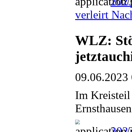
2023
verleirt Na
WLZ: Stö
jetztauc
09.06.2023
Im Kreistei
Ernsthausen
2023