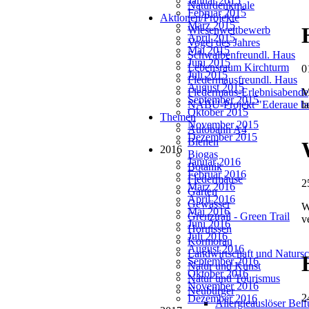
Januar 2015
Naturdenkmale
Februar 2015
Aktionen/Projekte
März 2015
Wiesenwettbewerb
April 2015
Vogel des Jahres
Mai 2015
Schwalbenfreundl. Haus
Juni 2015
Lebensraum Kirchturm
0
Juli 2015
Fledermausfreundl. Haus
August 2015
Fledermaus-Erlebnisabende
M
September 2015
NABU-Projekt "Ederaue be
l
Oktober 2015
Themen
November 2015
Autobahn A4
Dezember 2015
Bienen
2016
Biogas
Januar 2016
Botanik
Februar 2016
Fledermäuse
2
März 2016
Garten
April 2016
Gewässer
W
Mai 2016
Grenztrail - Green Trail
v
Juni 2016
Hornissen
Juli 2016
Kormoran
August 2016
Landwirtschaft und Natursc
September 2016
Natur und Kunst
Oktober 2016
Natur und Tourismus
November 2016
Neubürger
2
Dezember 2016
Allergieauslöser Bei