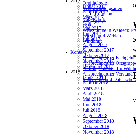
2017
Ornithologie
G
Januar 2017
Verantwortungsarten
Februar 2017
Rotmilan
März 2017
Vogelschutz
April 2017
Wald
Mai 2017
Weißstörche in Waldeck-Fr
Juni 2017
Wiesen und Weiden
Juli 2017
2
Windkraft
August 2017
Wolf
September 2017
W
Kontakt
Oktober 2017
n
Ansprechpartner Fachgebie
November 2017
Ansprechpartner Ortsgrupp
Dezember 2017
Auffangstationen für Wildt
2018
Ansprechpartner Vorstand
Januar 2018
Impressum und Datenschut
Februar 2018
März 2018
1
April 2018
Mai 2018
V
Juni 2018
Juli 2018
August 2018
September 2018
Oktober 2018
November 2018
1