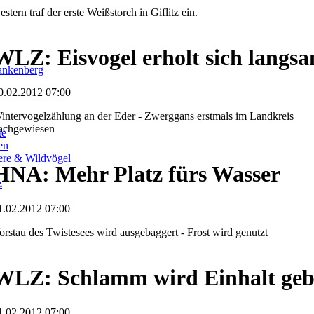
estern traf der erste Weißstorch in Giflitz ein.
WLZ: Eisvogel erholt sich langs
ankenberg
0.02.2012 07:00
intervogelzählung an der Eder - Zwerggans erstmals im Landkreis
achgewiesen
te
en
iere & Wildvögel
HNA: Mehr Platz fürs Wasser
z
1.02.2012 07:00
orstau des Twistesees wird ausgebaggert - Frost wird genutzt
WLZ: Schlamm wird Einhalt geb
1.02.2012 07:00