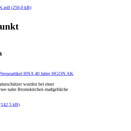
AK.pdf
(256,0 kB)
punkt
n
turschützer wurden bei einer
rsee nahe Bromskirchen maßgebliche
(142,5 kB)