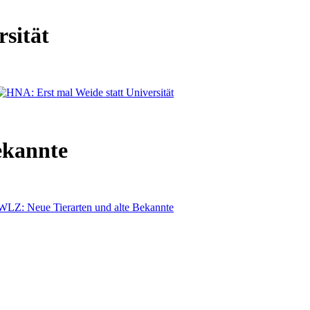
sität
ekannte