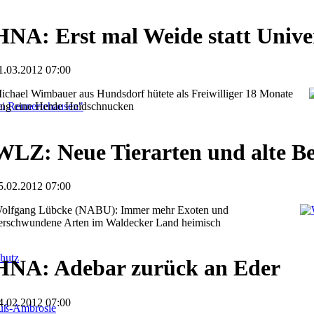
HNA: Erst mal Weide statt Univer
1.03.2012 07:00
ichael Wimbauer aus Hundsdorf hütete als Freiwilliger 18 Monate
i Rennertehausen"
ang eine Herde Heidschnucken
WLZ: Neue Tierarten und alte B
5.02.2012 07:00
olfgang Lübcke (NABU): Immer mehr Exoten und
erschwundene Arten im Waldecker Land heimisch
hutz
HNA: Adebar zurück an Eder
4.02.2012 07:00
fuß-Ambrosie