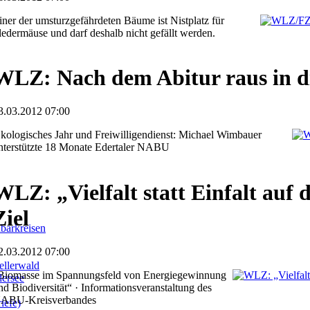
iner der umsturzgefährdeten Bäume ist Nistplatz für
ledermäuse und darf deshalb nicht gefällt werden.
WLZ: Nach dem Abitur raus in d
3.03.2012 07:00
kologisches Jahr und Freiwilligendienst: Michael Wimbauer
nterstützte 18 Monate Edertaler NABU
WLZ: „Vielfalt statt Einfalt auf 
Ziel
barkreisen
2.03.2012 07:00
llerwald
Biomasse im Spannungsfeld von Energiegewinnung
dersee
nd Biodiversität“ · Informationsveranstaltung des
ABU-Kreisverbandes
iefe)