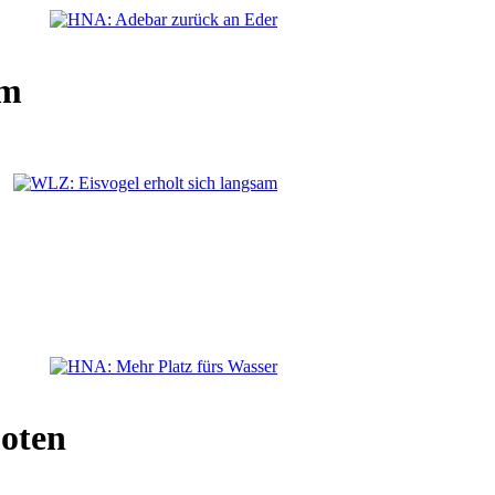
am
oten