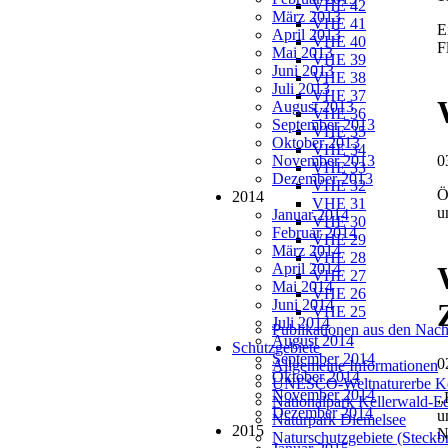
VHE 42
März 2013
VHE 41
E
April 2013
VHE 40
F
Mai 2013
VHE 39
Juni 2013
VHE 38
Juli 2013
VHE 37
August 2013
VHE 36
September 2013
VHE 35
Oktober 2013
VHE 34
November 2013
0
VHE 33
Dezember 2013
VHE 32
Ö
2014
VHE 31
u
Januar 2014
VHE 30
Februar 2014
VHE 29
März 2014
VHE 28
April 2014
VHE 27
Mai 2014
VHE 26
Juni 2014
VHE 25
Juli 2014
Publikationen aus den Nach
August 2014
Schutzgebiete
September 2014
0
Allgemeine Informationen
Oktober 2014
UNESCO-Weltnaturerbe Ke
November 2014
„
Nationalpark Kellerwald-E
Dezember 2014
u
Naturpark Diemelsee
2015
N
Naturschutzgebiete (Steckbr