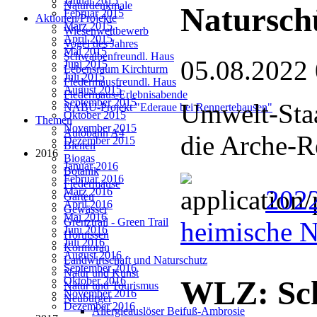
Januar 2015
Naturdenkmale
Natursch
Februar 2015
Aktionen/Projekte
März 2015
Wiesenwettbewerb
April 2015
Vogel des Jahres
Mai 2015
Schwalbenfreundl. Haus
05.08.2022
Juni 2015
Lebensraum Kirchturm
Juli 2015
Fledermausfreundl. Haus
August 2015
Fledermaus-Erlebnisabende
September 2015
Umwelt-Staa
NABU-Projekt "Ederaue bei Rennertehausen"
Oktober 2015
Themen
November 2015
Autobahn A4
die Arche-R
Dezember 2015
Bienen
2016
Biogas
Januar 2016
Botanik
Februar 2016
Fledermäuse
202
März 2016
Garten
April 2016
Gewässer
Mai 2016
Grenztrail - Green Trail
heimische N
Juni 2016
Hornissen
Juli 2016
Kormoran
August 2016
Landwirtschaft und Naturschutz
September 2016
Natur und Kunst
Oktober 2016
WLZ: Sc
Natur und Tourismus
November 2016
Neubürger
Dezember 2016
Allergieauslöser Beifuß-Ambrosie