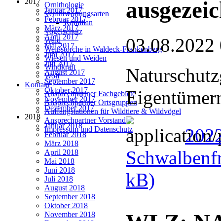
2017
ausgezeic
Ornithologie
Januar 2017
Verantwortungsarten
Februar 2017
Rotmilan
März 2017
Vogelschutz
April 2017
03.08.2022
Wald
Mai 2017
Weißstörche in Waldeck-Frankenberg
Juni 2017
Wiesen und Weiden
Juli 2017
Windkraft
Naturschutz
August 2017
Wolf
September 2017
Kontakt
Oktober 2017
Eigentümern
Ansprechpartner Fachgebiete
November 2017
Ansprechpartner Ortsgruppen
Dezember 2017
Auffangstationen für Wildtiere & Wildvögel
2018
Ansprechpartner Vorstand
Januar 2018
202
Impressum und Datenschutz
Februar 2018
März 2018
Schwalbenfr
April 2018
Mai 2018
Juni 2018
kB)
Juli 2018
August 2018
September 2018
Oktober 2018
November 2018