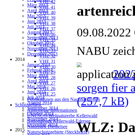
VHE 42
März 2013
artenreic
VHE 41
April 2013
VHE 40
Mai 2013
VHE 39
Juni 2013
VHE 38
Juli 2013
09.08.2022
VHE 37
August 2013
VHE 36
September 2013
VHE 35
Oktober 2013
VHE 34
NABU zeichn
November 2013
VHE 33
Dezember 2013
VHE 32
2014
VHE 31
Januar 2014
VHE 30
Februar 2014
2022
VHE 29
März 2014
VHE 28
April 2014
VHE 27
sorgen fier 
Mai 2014
VHE 26
Juni 2014
VHE 25
Juli 2014
(257,7 kB)
Publikationen aus den Nachbarkreisen
August 2014
Schutzgebiete
September 2014
Allgemeine Informationen
Oktober 2014
UNESCO-Weltnaturerbe Kellerwald
November 2014
Nationalpark Kellerwald-Edersee
WLZ: Dan
Dezember 2014
Naturpark Diemelsee
2015
Naturschutzgebiete (Steckbriefe)