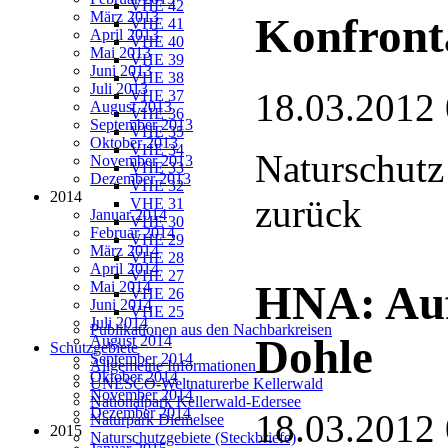
VHE 42
März 2013
Konfront
VHE 41
April 2013
VHE 40
Mai 2013
VHE 39
Juni 2013
VHE 38
Juli 2013
18.03.2012
VHE 37
August 2013
VHE 36
September 2013
VHE 35
Oktober 2013
VHE 34
Naturschutz
November 2013
VHE 33
Dezember 2013
VHE 32
2014
zurück
VHE 31
Januar 2014
VHE 30
Februar 2014
VHE 29
März 2014
VHE 28
April 2014
VHE 27
HNA: Auf
Mai 2014
VHE 26
Juni 2014
VHE 25
Juli 2014
Publikationen aus den Nachbarkreisen
Dohle
August 2014
Schutzgebiete
September 2014
Allgemeine Informationen
Oktober 2014
UNESCO-Weltnaturerbe Kellerwald
November 2014
Nationalpark Kellerwald-Edersee
Dezember 2014
18.03.2012
Naturpark Diemelsee
2015
Naturschutzgebiete (Steckbriefe)