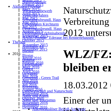
Januar 2015
Naturdenkmale
Februar 2015
Aktionen/Projekte
Naturschutz
März 2015
Wiesenwettbewerb
April 2015
Vogel des Jahres
Mai 2015
Verbreitung
Schwalbenfreundl. Haus
Juni 2015
Lebensraum Kirchturm
Juli 2015
Fledermausfreundl. Haus
2012 unters
August 2015
Fledermaus-Erlebnisabende
September 2015
NABU-Projekt "Ederaue bei Rennertehausen"
Oktober 2015
Themen
November 2015
Autobahn A4
Dezember 2015
WLZ/FZ: 
Bienen
2016
Biogas
Januar 2016
Botanik
Februar 2016
bleiben e
Fledermäuse
März 2016
Garten
April 2016
Gewässer
Mai 2016
Grenztrail - Green Trail
Juni 2016
18.03.2012
Hornissen
Juli 2016
Kormoran
August 2016
Landwirtschaft und Naturschutz
September 2016
Natur und Kunst
Einer der u
Oktober 2016
Natur und Tourismus
November 2016
Neubürger
Dezember 2016
Allergieauslöser Beifuß-Ambrosie