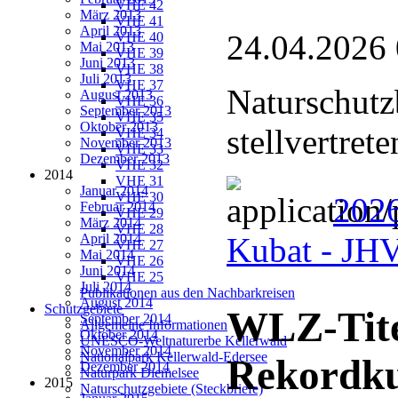
VHE 42
März 2013
VHE 41
April 2013
24.04.2026
VHE 40
Mai 2013
VHE 39
Juni 2013
VHE 38
Juli 2013
VHE 37
Naturschutz
August 2013
VHE 36
September 2013
VHE 35
Oktober 2013
stellvertret
VHE 34
November 2013
VHE 33
Dezember 2013
VHE 32
2014
VHE 31
Januar 2014
VHE 30
2026
Februar 2014
VHE 29
März 2014
VHE 28
April 2014
Kubat - J
VHE 27
Mai 2014
VHE 26
Juni 2014
VHE 25
Juli 2014
Publikationen aus den Nachbarkreisen
August 2014
Schutzgebiete
WLZ-Tite
September 2014
Allgemeine Informationen
Oktober 2014
UNESCO-Weltnaturerbe Kellerwald
November 2014
Nationalpark Kellerwald-Edersee
Rekordk
Dezember 2014
Naturpark Diemelsee
2015
Naturschutzgebiete (Steckbriefe)