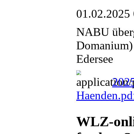
01.02.2025
NABU überg
Domanium) a
Edersee
2025
Haenden.pd
WLZ-onli