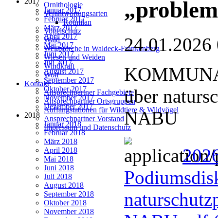
2017
„problem
Ornithologie
Januar 2017
Verantwortungsarten
Februar 2017
Rotmilan
März 2017
Vogelschutz
April 2017
24.01.2026
Wald
Mai 2017
Weißstörche in Waldeck-Frankenberg
Juni 2017
Wiesen und Weiden
Juli 2017
Windkraft
KOMMUNAL
August 2017
Wolf
September 2017
Kontakt
Oktober 2017
über naturs
Ansprechpartner Fachgebiete
November 2017
Ansprechpartner Ortsgruppen
Dezember 2017
Auffangstationen für Wildtiere & Wildvögel
NABU
2018
Ansprechpartner Vorstand
Januar 2018
Impressum und Datenschutz
Februar 2018
März 2018
202
April 2018
Mai 2018
Juni 2018
Podiumsdisk
Juli 2018
August 2018
naturschutz
September 2018
Oktober 2018
November 2018