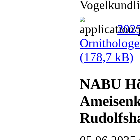
Vogelkundli
2025
Ornithologe
(178,7 kB)
NABU Hör
Ameisenk
Rudolfsh