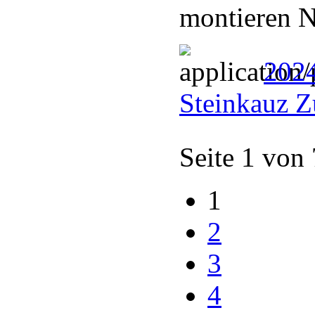
montieren N
202
Steinkauz Z
Seite 1 von
1
2
3
4