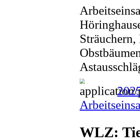
Arbeitseins
Höringhaus
Sträuchern,
Obstbäumen
Astausschl
202
Arbeitseins
WLZ: Tie