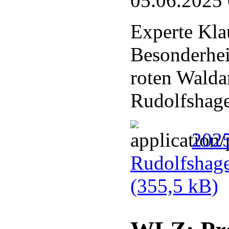
05.06.2025
Experte Kla
Besonderhei
roten Walda
Rudolfshag
202
Rudolfshag
(355,5 kB)