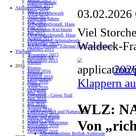
Januar 2015
Naturdenkmale
Februar 2015
Aktionen/Projekte
03.02.2026
März 2015
Wiesenwettbewerb
April 2015
Vogel des Jahres
Mai 2015
Schwalbenfreundl. Haus
Juni 2015
Viel Storch
Lebensraum Kirchturm
Juli 2015
Fledermausfreundl. Haus
August 2015
Fledermaus-Erlebnisabende
Waldeck-Fr
September 2015
NABU-Projekt "Ederaue bei Rennertehausen"
Oktober 2015
Themen
November 2015
Autobahn A4
Dezember 2015
Bienen
2026
2016
Biogas
Januar 2016
Botanik
Februar 2016
Fledermäuse
Klappern au
März 2016
Garten
April 2016
Gewässer
Mai 2016
Grenztrail - Green Trail
Juni 2016
Hornissen
Juli 2016
WLZ: NAB
Kormoran
August 2016
Landwirtschaft und Naturschutz
September 2016
Natur und Kunst
Oktober 2016
Von „rich
Natur und Tourismus
November 2016
Neubürger
Dezember 2016
Allergieauslöser Beifuß-Ambrosie