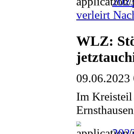
2023
verleirt Na
WLZ: Stö
jetztauc
09.06.2023
Im Kreistei
Ernsthausen
2023