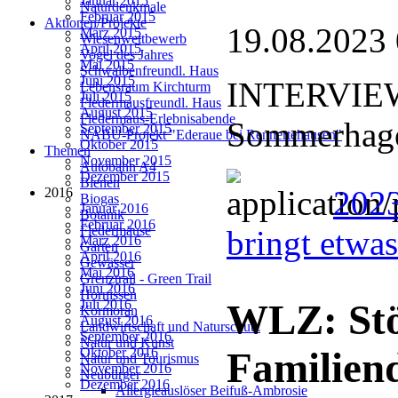
Januar 2015
Naturdenkmale
Februar 2015
Aktionen/Projekte
19.08.2023
März 2015
Wiesenwettbewerb
April 2015
Vogel des Jahres
Mai 2015
Schwalbenfreundl. Haus
Juni 2015
INTERVIEW:
Lebensraum Kirchturm
Juli 2015
Fledermausfreundl. Haus
August 2015
Fledermaus-Erlebnisabende
Sommerhage
September 2015
NABU-Projekt "Ederaue bei Rennertehausen"
Oktober 2015
Themen
November 2015
Autobahn A4
Dezember 2015
Bienen
202
2016
Biogas
Januar 2016
Botanik
Februar 2016
Fledermäuse
bringt etwa
März 2016
Garten
April 2016
Gewässer
Mai 2016
Grenztrail - Green Trail
Juni 2016
Hornissen
Juli 2016
WLZ: Stö
Kormoran
August 2016
Landwirtschaft und Naturschutz
September 2016
Natur und Kunst
Oktober 2016
Familien
Natur und Tourismus
November 2016
Neubürger
Dezember 2016
Allergieauslöser Beifuß-Ambrosie