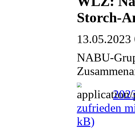
WLZ: Nat
Storch-A
13.05.2023
NABU-Grupp
Zusammenarb
2023
zufrieden m
kB)