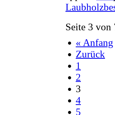
Laubholzbe
Seite 3 von
« Anfang
Zurück
1
2
3
4
5