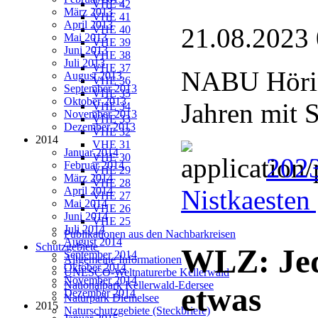
VHE 42
März 2013
VHE 41
April 2013
21.08.2023
VHE 40
Mai 2013
VHE 39
Juni 2013
VHE 38
Juli 2013
VHE 37
NABU Hörin
August 2013
VHE 36
September 2013
VHE 35
Oktober 2013
Jahren mit 
VHE 34
November 2013
VHE 33
Dezember 2013
VHE 32
2014
VHE 31
Januar 2014
VHE 30
202
Februar 2014
VHE 29
März 2014
VHE 28
April 2014
Nistkaesten
VHE 27
Mai 2014
VHE 26
Juni 2014
VHE 25
Juli 2014
Publikationen aus den Nachbarkreisen
August 2014
Schutzgebiete
WLZ: Je
September 2014
Allgemeine Informationen
Oktober 2014
UNESCO-Weltnaturerbe Kellerwald
November 2014
Nationalpark Kellerwald-Edersee
etwas
Dezember 2014
Naturpark Diemelsee
2015
Naturschutzgebiete (Steckbriefe)