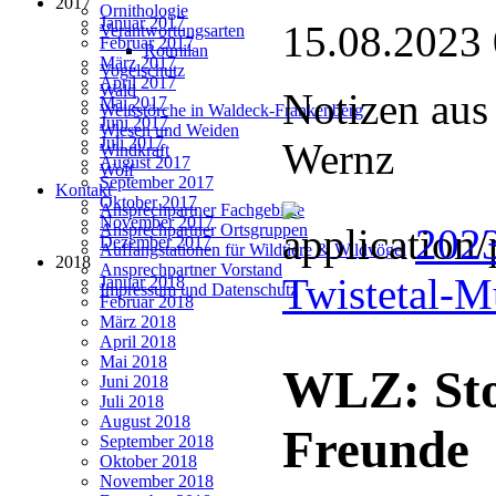
2017
Ornithologie
Januar 2017
15.08.2023
Verantwortungsarten
Februar 2017
Rotmilan
März 2017
Vogelschutz
April 2017
Wald
Notizen aus
Mai 2017
Weißstörche in Waldeck-Frankenberg
Juni 2017
Wiesen und Weiden
Juli 2017
Wernz
Windkraft
August 2017
Wolf
September 2017
Kontakt
Oktober 2017
Ansprechpartner Fachgebiete
November 2017
2023
Ansprechpartner Ortsgruppen
Dezember 2017
Auffangstationen für Wildtiere & Wildvögel
2018
Ansprechpartner Vorstand
Twistetal-
Januar 2018
Impressum und Datenschutz
Februar 2018
März 2018
April 2018
Mai 2018
WLZ: Sto
Juni 2018
Juli 2018
August 2018
Freunde
September 2018
Oktober 2018
November 2018