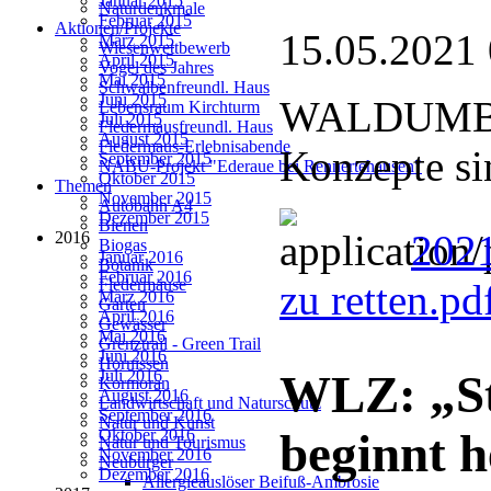
Januar 2015
Naturdenkmale
Februar 2015
Aktionen/Projekte
15.05.2021
März 2015
Wiesenwettbewerb
April 2015
Vogel des Jahres
Mai 2015
Schwalbenfreundl. Haus
Juni 2015
WALDUMBA
Lebensraum Kirchturm
Juli 2015
Fledermausfreundl. Haus
August 2015
Fledermaus-Erlebnisabende
Konzepte si
September 2015
NABU-Projekt "Ederaue bei Rennertehausen"
Oktober 2015
Themen
November 2015
Autobahn A4
Dezember 2015
Bienen
2021
2016
Biogas
Januar 2016
Botanik
Februar 2016
Fledermäuse
zu retten.pd
März 2016
Garten
April 2016
Gewässer
Mai 2016
Grenztrail - Green Trail
Juni 2016
Hornissen
Juli 2016
WLZ: „St
Kormoran
August 2016
Landwirtschaft und Naturschutz
September 2016
Natur und Kunst
Oktober 2016
beginnt h
Natur und Tourismus
November 2016
Neubürger
Dezember 2016
Allergieauslöser Beifuß-Ambrosie