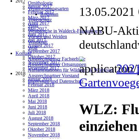
2017
Ornithologie
Januar 2017
13.05.2021
Verantwortungsarten
Februar 2017
Rotmilan
März 2017
Vogelschutz
April 2017
Wald
NABU-Aktio
Mai 2017
Weißstörche in Waldeck-Frankenberg
Juni 2017
Wiesen und Weiden
Juli 2017
deutschland
Windkraft
August 2017
Wolf
September 2017
Kontakt
Oktober 2017
Ansprechpartner Fachgebiete
November 2017
2021
Ansprechpartner Ortsgruppen
Dezember 2017
Auffangstationen für Wildtiere & Wildvögel
2018
Ansprechpartner Vorstand
Gartenvoege
Januar 2018
Impressum und Datenschutz
Februar 2018
März 2018
April 2018
Mai 2018
WLZ: Flu
Juni 2018
Juli 2018
August 2018
einziehen
September 2018
Oktober 2018
November 2018