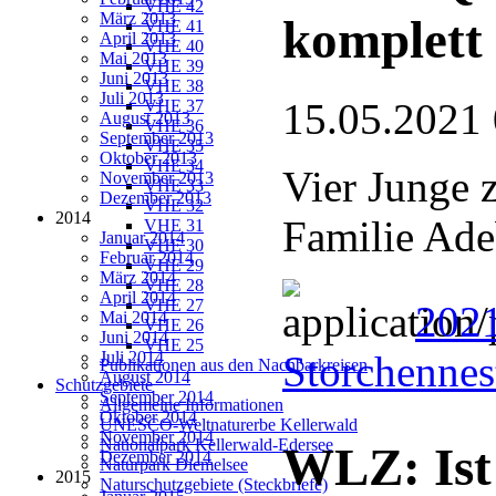
VHE 42
März 2013
komplett
VHE 41
April 2013
VHE 40
Mai 2013
VHE 39
Juni 2013
VHE 38
Juli 2013
15.05.2021
VHE 37
August 2013
VHE 36
September 2013
VHE 35
Oktober 2013
VHE 34
Vier Junge z
November 2013
VHE 33
Dezember 2013
VHE 32
2014
Familie Adeb
VHE 31
Januar 2014
VHE 30
Februar 2014
VHE 29
März 2014
VHE 28
April 2014
VHE 27
2021
Mai 2014
VHE 26
Juni 2014
VHE 25
Juli 2014
Storchennes
Publikationen aus den Nachbarkreisen
August 2014
Schutzgebiete
September 2014
Allgemeine Informationen
Oktober 2014
UNESCO-Weltnaturerbe Kellerwald
November 2014
Nationalpark Kellerwald-Edersee
WLZ: Ist
Dezember 2014
Naturpark Diemelsee
2015
Naturschutzgebiete (Steckbriefe)