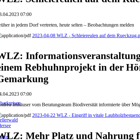
8.04.2023 07:00
rüher in jedem Dorf vertreten, heute selten – Beobachtungen melden
2023-04-08 WLZ - Schleiereulen auf dem Rueckzug.
WLZ: Informationsveranstaltun
einem Rebhuhnprojekt in der Hö
Gemarkung
4.04.2023 07:00
barkreisen
ndrea Imhäuser vom Beratungsteam Biodiversität informierte über Mög
2023-04-22 WLZ - Eingriff in vitale Laubholzbestaen
llerwald
dersee
WLZ: Mehr Platz und Nahrung 
iefe)