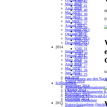
VHE 42
März 2013
VHE 41
April 2013
VHE 40
0
Mai 2013
VHE 39
Juni 2013
VHE 38
F
Juli 2013
VHE 37
August 2013
VHE 36
September 2013
VHE 35
Oktober 2013
VHE 34
November 2013
VHE 33
Dezember 2013
VHE 32
2014
VHE 31
Januar 2014
VHE 30
Februar 2014
VHE 29
März 2014
VHE 28
April 2014
VHE 27
Mai 2014
VHE 26
0
Juni 2014
VHE 25
Juli 2014
Publikationen aus den Nach
A
August 2014
Schutzgebiete
September 2014
Allgemeine Informationen
Oktober 2014
UNESCO-Weltnaturerbe Ke
November 2014
Nationalpark Kellerwald-E
Dezember 2014
Naturpark Diemelsee
2015
Naturschutzgebiete (Steckbr