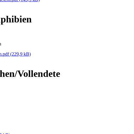
phibien
n
n.pdf
(229,9 kB)
hen/Vollendete