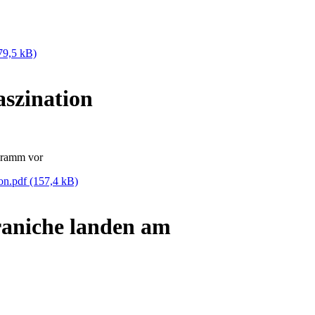
79,5 kB)
aszination
gramm vor
ion.pdf
(157,4 kB)
raniche landen am