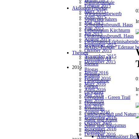
Januar 2015
Naturdenkmale
Februar 2015
Aktionen/Projekte
0
März 2015
Wiesenwettbewerb
April 2015
Vogel des Jahres
I
Mai 2015
Schwalbenfreundl. Haus
Juni 2015
Lebensraum Kirchturm
Juli 2015
Fledermausfreundl. Haus
August 2015
Fledermaus-Erlebnisabende
September 2015
NABU-Projekt "Ederaue be
Oktober 2015
Themen
November 2015
Autobahn A4
Dezember 2015
Bienen
2016
Biogas
Januar 2016
Botanik
Februar 2016
0
Fledermäuse
März 2016
Garten
I
April 2016
Gewässer
+
Mai 2016
Grenztrail - Green Trail
Juni 2016
Hornissen
Juli 2016
Kormoran
August 2016
Landwirtschaft und Natursc
September 2016
Natur und Kunst
Oktober 2016
Natur und Tourismus
November 2016
Neubürger
Dezember 2016
Allergieauslöser Bei