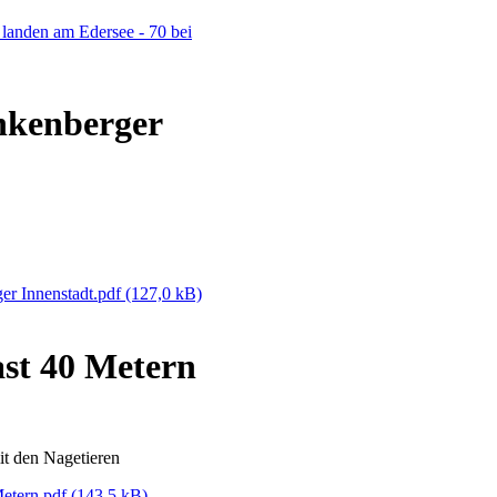
landen am Edersee - 70 bei
nkenberger
er Innenstadt.pdf
(127,0 kB)
ast 40 Metern
it den Nagetieren
Metern.pdf
(143,5 kB)