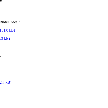
udel „ideal“
181,0 kB)
9,3 kB)
n
2,7 kB)