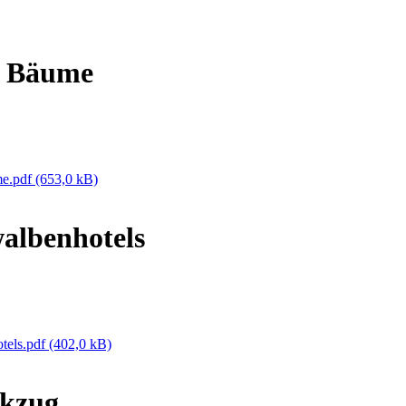
e Bäume
me.pdf
(653,0 kB)
albenhotels
tels.pdf
(402,0 kB)
ckzug