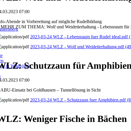
4.03.2023 07:00
nfo-Abende in Vorbereitung auf mögliche Rudelbildung
 MEHR ZUM THEMA: Wolf und Weidetierhaltung - Lebensraum für R
ankenberg
2023-03-24 WLZ - Lebensraum fuer Rudel ideal.pdf
(
2023-03-24 WLZ - Wolf und Weidetierhaltung.pdf
(4
te
en
WLZ: Schutzzaun für Amphibie
iere & Wildvögel
z
4.03.2023 07:00
ABU-Einsatz bei Goldhausen – Tunnellösung in Sicht
2023-03-24 WLZ - Schutzzaun fuer Amphibien.pdf
(8
WLZ: Weniger Fische in Bächen