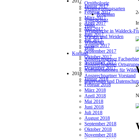
2017
Ornithologie
Januar 2017
Verantwortungsarten
Februar 2017
2
Rotmilan
März 2017
Vogelschutz
I
April 2017
Wald
+
Mai 2017
Weißstörche in Waldeck-Fr
Juni 2017
Wiesen und Weiden
Juli 2017
Windkraft
August 2017
Wolf
September 2017
Kontakt
Oktober 2017
Ansprechpartner Fachgebie
November 2017
Ansprechpartner Ortsgrupp
Dezember 2017
Auffangstationen für Wildt
2018
Ansprechpartner Vorstand
Januar 2018
Impressum und Datenschut
Februar 2018
2
März 2018
N
April 2018
Mai 2018
Juni 2018
Juli 2018
August 2018
September 2018
Oktober 2018
November 2018