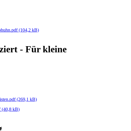
bhuhn.pdf
(104,2 kB)
iert - Für kleine
isten.pdf
(269,1 kB)
f
(40,8 kB)
g