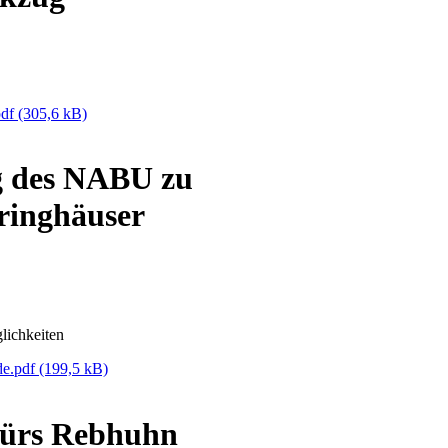
pdf
(305,6 kB)
g des NABU zu
ringhäuser
lichkeiten
de.pdf
(199,5 kB)
fürs Rebhuhn