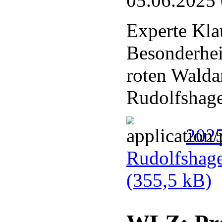
05.06.2025
Experte Kla
Besonderhei
roten Walda
Rudolfshag
202
Rudolfshag
(355,5 kB)