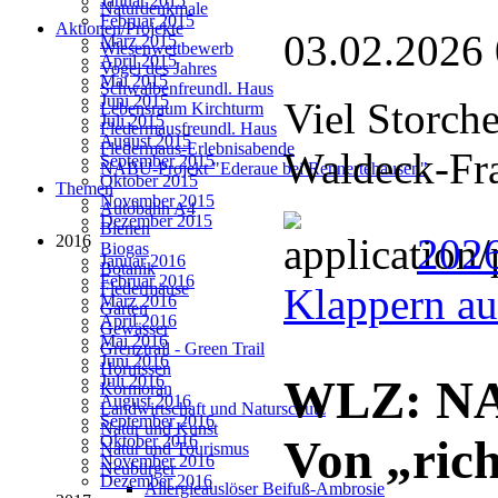
Januar 2015
Naturdenkmale
Februar 2015
Aktionen/Projekte
03.02.2026
März 2015
Wiesenwettbewerb
April 2015
Vogel des Jahres
Mai 2015
Schwalbenfreundl. Haus
Juni 2015
Viel Storch
Lebensraum Kirchturm
Juli 2015
Fledermausfreundl. Haus
August 2015
Fledermaus-Erlebnisabende
Waldeck-Fr
September 2015
NABU-Projekt "Ederaue bei Rennertehausen"
Oktober 2015
Themen
November 2015
Autobahn A4
Dezember 2015
Bienen
2026
2016
Biogas
Januar 2016
Botanik
Februar 2016
Fledermäuse
Klappern au
März 2016
Garten
April 2016
Gewässer
Mai 2016
Grenztrail - Green Trail
Juni 2016
Hornissen
Juli 2016
WLZ: NAB
Kormoran
August 2016
Landwirtschaft und Naturschutz
September 2016
Natur und Kunst
Oktober 2016
Von „rich
Natur und Tourismus
November 2016
Neubürger
Dezember 2016
Allergieauslöser Beifuß-Ambrosie