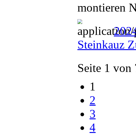
montieren N
202
Steinkauz Z
Seite 1 von
1
2
3
4