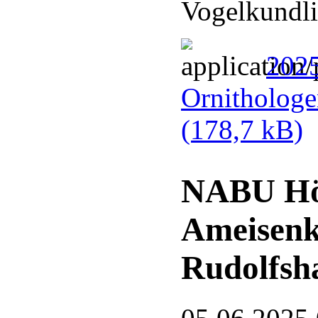
Vogelkundli
2025
Ornithologe
(178,7 kB)
NABU Hör
Ameisenk
Rudolfsh