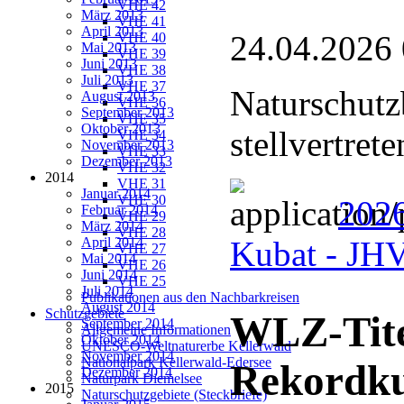
VHE 42
März 2013
VHE 41
April 2013
24.04.2026
VHE 40
Mai 2013
VHE 39
Juni 2013
VHE 38
Juli 2013
VHE 37
Naturschutz
August 2013
VHE 36
September 2013
VHE 35
Oktober 2013
stellvertret
VHE 34
November 2013
VHE 33
Dezember 2013
VHE 32
2014
VHE 31
Januar 2014
VHE 30
2026
Februar 2014
VHE 29
März 2014
VHE 28
April 2014
Kubat - J
VHE 27
Mai 2014
VHE 26
Juni 2014
VHE 25
Juli 2014
Publikationen aus den Nachbarkreisen
August 2014
Schutzgebiete
WLZ-Tite
September 2014
Allgemeine Informationen
Oktober 2014
UNESCO-Weltnaturerbe Kellerwald
November 2014
Nationalpark Kellerwald-Edersee
Rekordk
Dezember 2014
Naturpark Diemelsee
2015
Naturschutzgebiete (Steckbriefe)