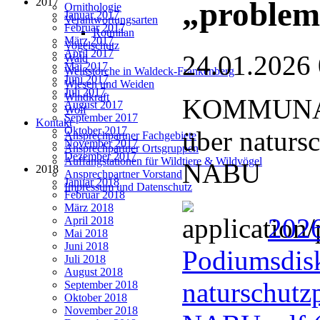
2017
„problem
Ornithologie
Januar 2017
Verantwortungsarten
Februar 2017
Rotmilan
März 2017
Vogelschutz
April 2017
24.01.2026
Wald
Mai 2017
Weißstörche in Waldeck-Frankenberg
Juni 2017
Wiesen und Weiden
Juli 2017
Windkraft
KOMMUNAL
August 2017
Wolf
September 2017
Kontakt
Oktober 2017
über naturs
Ansprechpartner Fachgebiete
November 2017
Ansprechpartner Ortsgruppen
Dezember 2017
Auffangstationen für Wildtiere & Wildvögel
NABU
2018
Ansprechpartner Vorstand
Januar 2018
Impressum und Datenschutz
Februar 2018
März 2018
202
April 2018
Mai 2018
Juni 2018
Podiumsdisk
Juli 2018
August 2018
naturschutz
September 2018
Oktober 2018
November 2018