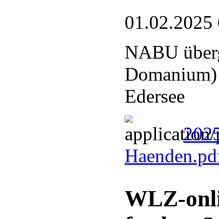
01.02.2025
NABU überg
Domanium) a
Edersee
2025
Haenden.pd
WLZ-onli