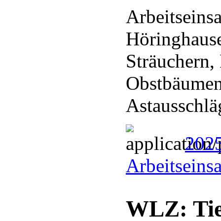
Arbeitseins
Höringhaus
Sträuchern,
Obstbäumen
Astausschl
202
Arbeitseins
WLZ: Tie