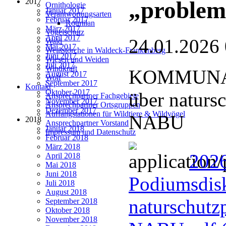
2017
„problem
Ornithologie
Januar 2017
Verantwortungsarten
Februar 2017
Rotmilan
März 2017
Vogelschutz
April 2017
24.01.2026
Wald
Mai 2017
Weißstörche in Waldeck-Frankenberg
Juni 2017
Wiesen und Weiden
Juli 2017
Windkraft
KOMMUNAL
August 2017
Wolf
September 2017
Kontakt
Oktober 2017
über naturs
Ansprechpartner Fachgebiete
November 2017
Ansprechpartner Ortsgruppen
Dezember 2017
Auffangstationen für Wildtiere & Wildvögel
NABU
2018
Ansprechpartner Vorstand
Januar 2018
Impressum und Datenschutz
Februar 2018
März 2018
202
April 2018
Mai 2018
Juni 2018
Podiumsdisk
Juli 2018
August 2018
naturschutz
September 2018
Oktober 2018
November 2018