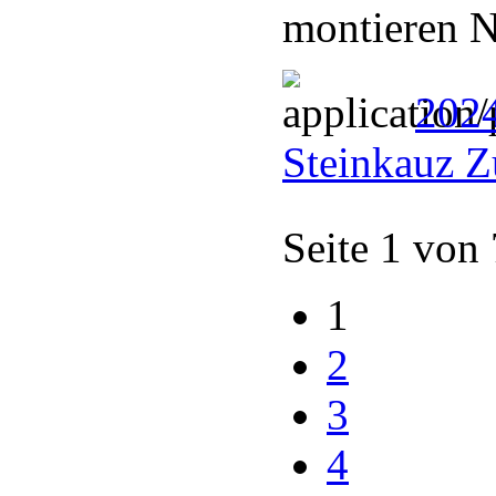
montieren N
202
Steinkauz Z
Seite 1 von
1
2
3
4