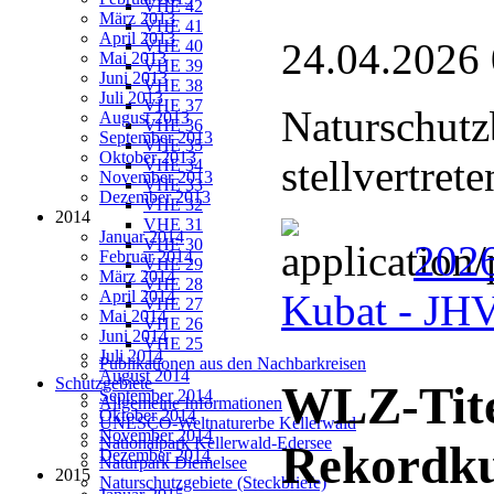
VHE 42
März 2013
VHE 41
April 2013
24.04.2026
VHE 40
Mai 2013
VHE 39
Juni 2013
VHE 38
Juli 2013
VHE 37
Naturschutz
August 2013
VHE 36
September 2013
VHE 35
Oktober 2013
stellvertret
VHE 34
November 2013
VHE 33
Dezember 2013
VHE 32
2014
VHE 31
Januar 2014
VHE 30
2026
Februar 2014
VHE 29
März 2014
VHE 28
April 2014
Kubat - J
VHE 27
Mai 2014
VHE 26
Juni 2014
VHE 25
Juli 2014
Publikationen aus den Nachbarkreisen
August 2014
Schutzgebiete
WLZ-Tite
September 2014
Allgemeine Informationen
Oktober 2014
UNESCO-Weltnaturerbe Kellerwald
November 2014
Nationalpark Kellerwald-Edersee
Rekordk
Dezember 2014
Naturpark Diemelsee
2015
Naturschutzgebiete (Steckbriefe)