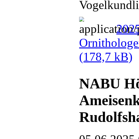
Vogelkundli
2025
Ornithologe
(178,7 kB)
NABU Hör
Ameisenk
Rudolfsh