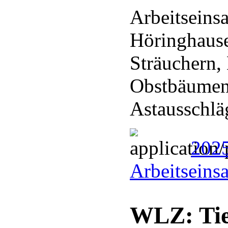
Arbeitseins
Höringhaus
Sträuchern,
Obstbäumen
Astausschl
202
Arbeitseins
WLZ: Tie