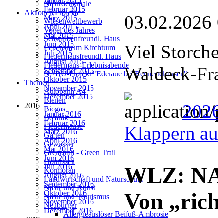
Januar 2015
Naturdenkmale
Februar 2015
Aktionen/Projekte
03.02.2026
März 2015
Wiesenwettbewerb
April 2015
Vogel des Jahres
Mai 2015
Schwalbenfreundl. Haus
Juni 2015
Viel Storch
Lebensraum Kirchturm
Juli 2015
Fledermausfreundl. Haus
August 2015
Fledermaus-Erlebnisabende
Waldeck-Fr
September 2015
NABU-Projekt "Ederaue bei Rennertehausen"
Oktober 2015
Themen
November 2015
Autobahn A4
Dezember 2015
Bienen
2026
2016
Biogas
Januar 2016
Botanik
Februar 2016
Fledermäuse
Klappern au
März 2016
Garten
April 2016
Gewässer
Mai 2016
Grenztrail - Green Trail
Juni 2016
Hornissen
Juli 2016
WLZ: NAB
Kormoran
August 2016
Landwirtschaft und Naturschutz
September 2016
Natur und Kunst
Oktober 2016
Von „rich
Natur und Tourismus
November 2016
Neubürger
Dezember 2016
Allergieauslöser Beifuß-Ambrosie