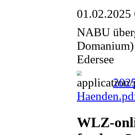
01.02.2025
NABU überg
Domanium) a
Edersee
2025
Haenden.pd
WLZ-onli