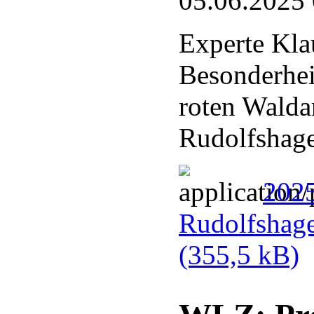
05.06.2025
Experte Kla
Besonderhei
roten Walda
Rudolfshag
202
Rudolfshag
(355,5 kB)