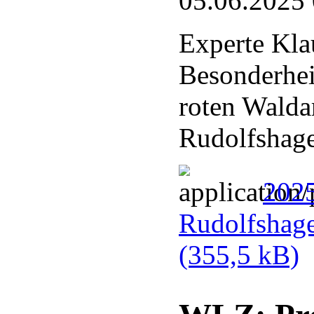
05.06.2025
Experte Kla
Besonderhei
roten Walda
Rudolfshag
202
Rudolfshag
(355,5 kB)