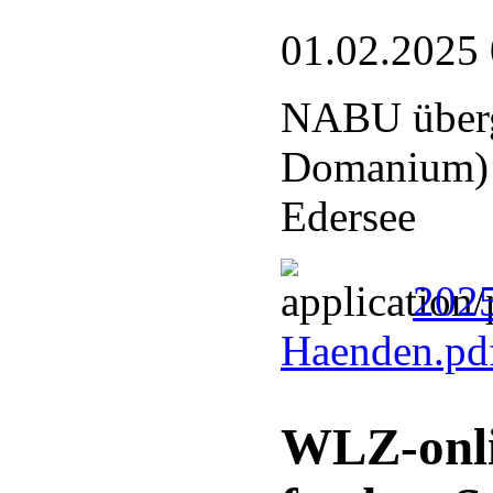
01.02.2025
NABU überg
Domanium) a
Edersee
2025
Haenden.pd
WLZ-onli