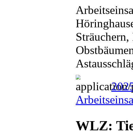
Arbeitseins
Höringhaus
Sträuchern,
Obstbäumen
Astausschl
202
Arbeitseins
WLZ: Tie