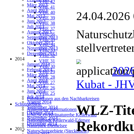
VHE 42
März 2013
VHE 41
April 2013
24.04.2026
VHE 40
Mai 2013
VHE 39
Juni 2013
VHE 38
Juli 2013
VHE 37
Naturschutz
August 2013
VHE 36
September 2013
VHE 35
Oktober 2013
stellvertret
VHE 34
November 2013
VHE 33
Dezember 2013
VHE 32
2014
VHE 31
Januar 2014
VHE 30
2026
Februar 2014
VHE 29
März 2014
VHE 28
April 2014
Kubat - J
VHE 27
Mai 2014
VHE 26
Juni 2014
VHE 25
Juli 2014
Publikationen aus den Nachbarkreisen
August 2014
Schutzgebiete
WLZ-Tite
September 2014
Allgemeine Informationen
Oktober 2014
UNESCO-Weltnaturerbe Kellerwald
November 2014
Nationalpark Kellerwald-Edersee
Rekordk
Dezember 2014
Naturpark Diemelsee
2015
Naturschutzgebiete (Steckbriefe)