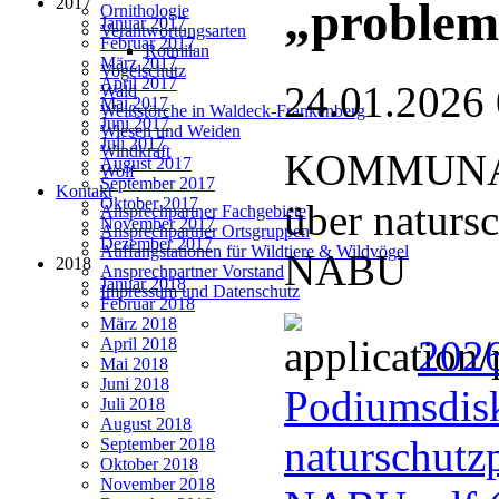
2017
„problem
Ornithologie
Januar 2017
Verantwortungsarten
Februar 2017
Rotmilan
März 2017
Vogelschutz
April 2017
24.01.2026
Wald
Mai 2017
Weißstörche in Waldeck-Frankenberg
Juni 2017
Wiesen und Weiden
Juli 2017
Windkraft
KOMMUNAL
August 2017
Wolf
September 2017
Kontakt
Oktober 2017
über naturs
Ansprechpartner Fachgebiete
November 2017
Ansprechpartner Ortsgruppen
Dezember 2017
Auffangstationen für Wildtiere & Wildvögel
NABU
2018
Ansprechpartner Vorstand
Januar 2018
Impressum und Datenschutz
Februar 2018
März 2018
202
April 2018
Mai 2018
Juni 2018
Podiumsdisk
Juli 2018
August 2018
naturschutz
September 2018
Oktober 2018
November 2018