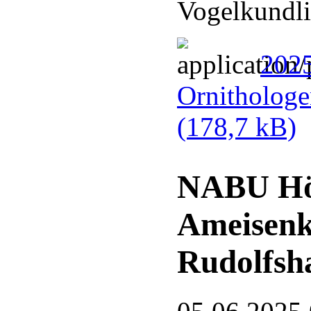
Vogelkundli
2025
Ornithologe
(178,7 kB)
NABU Hör
Ameisenk
Rudolfsh