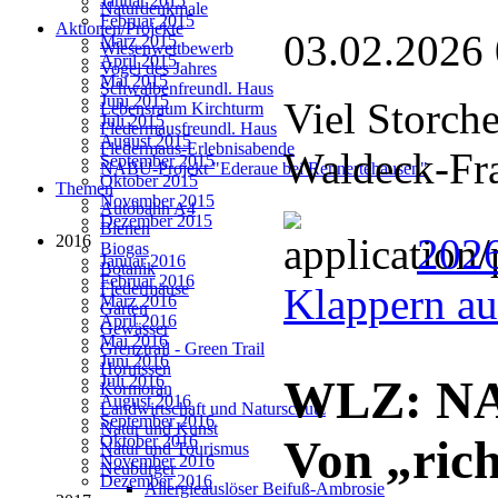
Januar 2015
Naturdenkmale
Februar 2015
Aktionen/Projekte
03.02.2026
März 2015
Wiesenwettbewerb
April 2015
Vogel des Jahres
Mai 2015
Schwalbenfreundl. Haus
Juni 2015
Viel Storch
Lebensraum Kirchturm
Juli 2015
Fledermausfreundl. Haus
August 2015
Fledermaus-Erlebnisabende
Waldeck-Fr
September 2015
NABU-Projekt "Ederaue bei Rennertehausen"
Oktober 2015
Themen
November 2015
Autobahn A4
Dezember 2015
Bienen
2026
2016
Biogas
Januar 2016
Botanik
Februar 2016
Fledermäuse
Klappern au
März 2016
Garten
April 2016
Gewässer
Mai 2016
Grenztrail - Green Trail
Juni 2016
Hornissen
Juli 2016
WLZ: NAB
Kormoran
August 2016
Landwirtschaft und Naturschutz
September 2016
Natur und Kunst
Oktober 2016
Von „rich
Natur und Tourismus
November 2016
Neubürger
Dezember 2016
Allergieauslöser Beifuß-Ambrosie