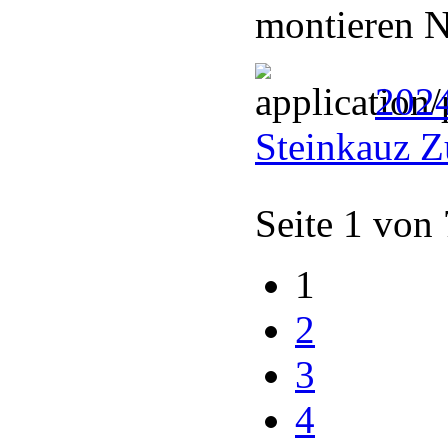
montieren N
202
Steinkauz Z
Seite 1 von
1
2
3
4