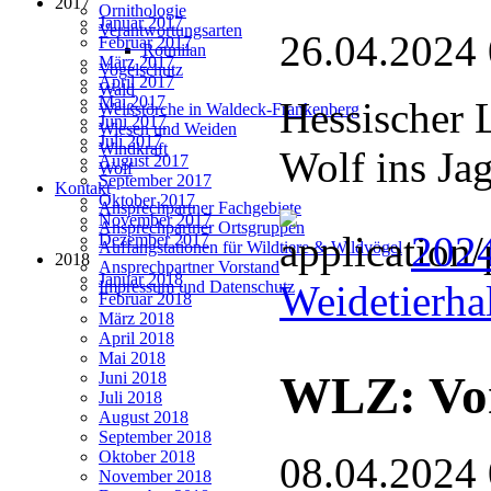
2017
Ornithologie
Januar 2017
Verantwortungsarten
26.04.2024
Februar 2017
Rotmilan
März 2017
Vogelschutz
April 2017
Wald
Mai 2017
Hessischer 
Weißstörche in Waldeck-Frankenberg
Juni 2017
Wiesen und Weiden
Juli 2017
Windkraft
Wolf ins Ja
August 2017
Wolf
September 2017
Kontakt
Oktober 2017
Ansprechpartner Fachgebiete
November 2017
Ansprechpartner Ortsgruppen
2024
Dezember 2017
Auffangstationen für Wildtiere & Wildvögel
2018
Ansprechpartner Vorstand
Januar 2018
Weidetierha
Impressum und Datenschutz
Februar 2018
März 2018
April 2018
Mai 2018
WLZ: Vor
Juni 2018
Juli 2018
August 2018
September 2018
Oktober 2018
08.04.2024
November 2018