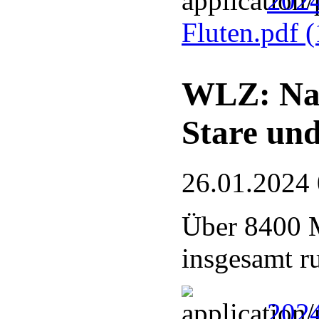
2024
Fluten.pdf
(
WLZ: Nab
Stare und
26.01.2024
Über 8400 M
insgesamt r
202