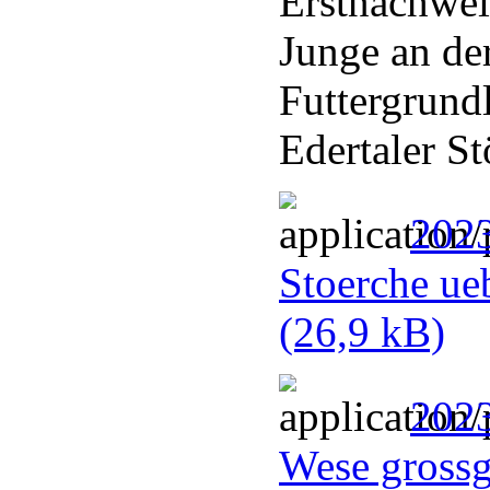
Erstnachwei
Junge an de
Futtergrundl
Edertaler St
2023
Stoerche ue
(26,9 kB)
2023
Wese gross