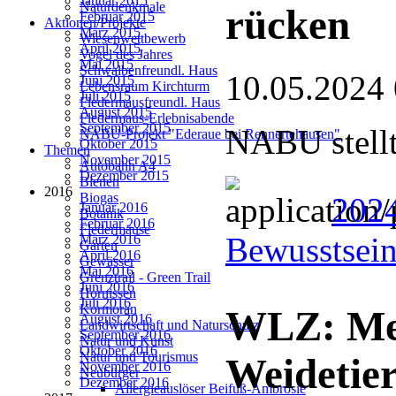
Januar 2015
Naturdenkmale
rücken
Februar 2015
Aktionen/Projekte
März 2015
Wiesenwettbewerb
April 2015
Vogel des Jahres
Mai 2015
Schwalbenfreundl. Haus
10.05.2024
Juni 2015
Lebensraum Kirchturm
Juli 2015
Fledermausfreundl. Haus
August 2015
Fledermaus-Erlebnisabende
September 2015
NABU stellt
NABU-Projekt "Ederaue bei Rennertehausen"
Oktober 2015
Themen
November 2015
Autobahn A4
Dezember 2015
Bienen
2016
Biogas
2024
Januar 2016
Botanik
Februar 2016
Fledermäuse
Bewusstsein
März 2016
Garten
April 2016
Gewässer
Mai 2016
Grenztrail - Green Trail
Juni 2016
Hornissen
Juli 2016
Kormoran
WLZ: Meh
August 2016
Landwirtschaft und Naturschutz
September 2016
Natur und Kunst
Oktober 2016
Natur und Tourismus
Weidetier
November 2016
Neubürger
Dezember 2016
Allergieauslöser Beifuß-Ambrosie