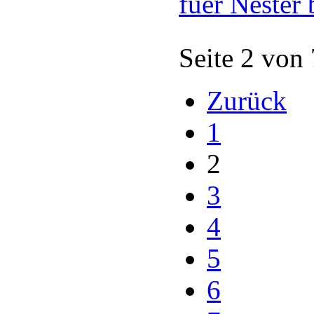
fuer Nester 
Seite 2 von
Zurück
1
2
3
4
5
6