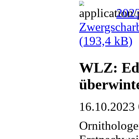
2023
Zwergscharb
(193,4 kB)
WLZ: Ede
überwint
16.10.2023
Ornithologe