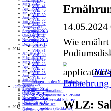
VHE 42
März 2013
Ernährun
VHE 41
April 2013
VHE 40
Mai 2013
VHE 39
Juni 2013
VHE 38
Juli 2013
14.05.2024
VHE 37
August 2013
VHE 36
September 2013
VHE 35
Oktober 2013
VHE 34
Wie ernährt
November 2013
VHE 33
Dezember 2013
VHE 32
2014
Podiumsdis
VHE 31
Januar 2014
VHE 30
Februar 2014
VHE 29
März 2014
VHE 28
April 2014
VHE 27
2024
Mai 2014
VHE 26
Juni 2014
VHE 25
Juli 2014
Ernaehrung 
Publikationen aus den Nachbarkreisen
August 2014
Schutzgebiete
September 2014
Allgemeine Informationen
Oktober 2014
UNESCO-Weltnaturerbe Kellerwald
November 2014
Nationalpark Kellerwald-Edersee
WLZ: Sal
Dezember 2014
Naturpark Diemelsee
2015
Naturschutzgebiete (Steckbriefe)