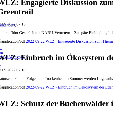
WLZ: Engagierte Diskussion zu
Greentrail
2.09.2022 07:15
ankenberg
andrat führt Gespräch mit NABU-Vertretern – Zu späte Einbindung bei 
2022-09-22 WLZ - Engagierte Diskussion zum Thema 
te
en
WLZ: Einbruch im Ökosystem d
iere & Wildvögel
z
2.09.2022 07:10
aturschutzbund: Folgen der Trockenheit im Sommer werden lange anha
2022-09-22 WLZ - Einbruch im Oekosystem der Eder
WLZ: Schutz der Buchenwälder 