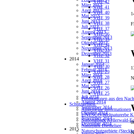
VHE 42
März 2013
VHE 41
April 2013
VHE 40
1
Mai 2013
VHE 39
Juni 2013
VHE 38
F
Juli 2013
VHE 37
August 2013
VHE 36
September 2013
VHE 35
Oktober 2013
VHE 34
November 2013
VHE 33
Dezember 2013
VHE 32
2014
VHE 31
Januar 2014
VHE 30
1
Februar 2014
VHE 29
März 2014
VHE 28
N
April 2014
VHE 27
Mai 2014
VHE 26
Juni 2014
VHE 25
Juli 2014
Publikationen aus den Nach
August 2014
Schutzgebiete
September 2014
Allgemeine Informationen
Oktober 2014
UNESCO-Weltnaturerbe Ke
November 2014
Nationalpark Kellerwald-E
0
Dezember 2014
Naturpark Diemelsee
2015
Naturschutzgebiete (Steckbr
N