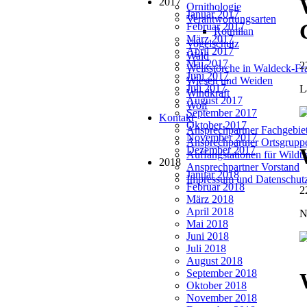
2017
Ornithologie
Januar 2017
Verantwortungsarten
Februar 2017
Rotmilan
März 2017
Vogelschutz
April 2017
Wald
Mai 2017
2
Weißstörche in Waldeck-Fr
Juni 2017
Wiesen und Weiden
Juli 2017
L
Windkraft
August 2017
Wolf
September 2017
Kontakt
Oktober 2017
Ansprechpartner Fachgebie
November 2017
Ansprechpartner Ortsgrupp
Dezember 2017
Auffangstationen für Wildt
2018
Ansprechpartner Vorstand
Januar 2018
Impressum und Datenschut
Februar 2018
2
März 2018
April 2018
N
Mai 2018
Juni 2018
Juli 2018
August 2018
September 2018
Oktober 2018
November 2018