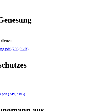
 Genesung
 dienen
ung.pdf
(203,9 kB)
schutzes
s.pdf
(249,7 kB)
ungmann aus