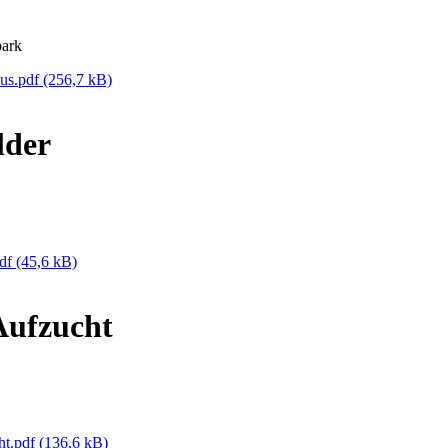
ark
us.pdf
(256,7 kB)
lder
pdf
(45,6 kB)
Aufzucht
ht.pdf
(136,6 kB)