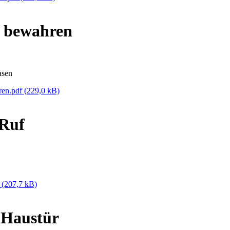
 bewahren
asen
ren.pdf
(229,0 kB)
 Ruf
f
(207,7 kB)
 Haustür