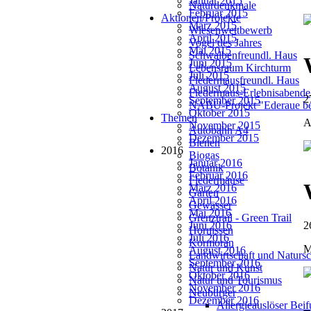
Januar 2015
Naturdenkmale
Februar 2015
Aktionen/Projekte
März 2015
Wiesenwettbewerb
April 2015
Vogel des Jahres
Mai 2015
Schwalbenfreundl. Haus
Juni 2015
Lebensraum Kirchturm
Juli 2015
Fledermausfreundl. Haus
August 2015
Fledermaus-Erlebnisabende
2
September 2015
NABU-Projekt "Ederaue be
Oktober 2015
Themen
A
November 2015
Autobahn A4
Dezember 2015
Bienen
2016
Biogas
Januar 2016
Botanik
Februar 2016
Fledermäuse
März 2016
Garten
April 2016
Gewässer
Mai 2016
Grenztrail - Green Trail
Juni 2016
2
Hornissen
Juli 2016
Kormoran
M
August 2016
Landwirtschaft und Natursc
September 2016
Natur und Kunst
Oktober 2016
Natur und Tourismus
November 2016
Neubürger
Dezember 2016
Allergieauslöser Bei