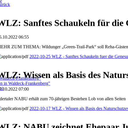
ge
urück
WLZ: Sanftes Schaukeln für die
5.10.2022 06:55
EHR ZUM THEMA: Wildunger „Green-Trail-Park“ soll Reha-Gästen
2022-10-25 WLZ - Sanftes Schaukeln fuer die Genes
WLZ: Wissen als Basis des Natur
 Waldeck-Frankenberg"
ben in Waldeck-Frankenberg"
al
7.10.2022 07:00
dertaler NABU erhält zum 70-jährigen Bestehen Lob von allen Seiten
2022-10-17 WLZ - Wissen als Basis des Naturschutze
WLZ: NABU zeichnet Ehepaar J