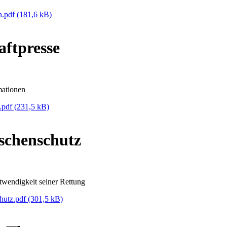
n.pdf
(181,6 kB)
aftpresse
mationen
e.pdf
(231,5 kB)
schenschutz
endigkeit seiner Rettung
hutz.pdf
(301,5 kB)