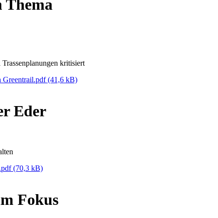
m Thema
Trassenplanungen kritisiert
Greentrail.pdf
(41,6 kB)
er Eder
lten
.pdf
(70,3 kB)
im Fokus