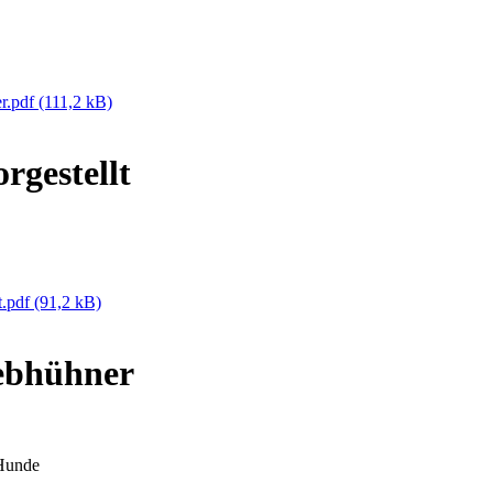
er.pdf
(111,2 kB)
rgestellt
t.pdf
(91,2 kB)
ebhühner
 Hunde