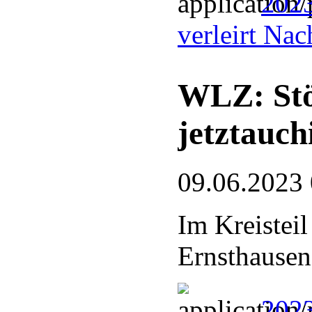
2023
verleirt Na
WLZ: Stö
jetztauc
09.06.2023
Im Kreistei
Ernsthausen
2023