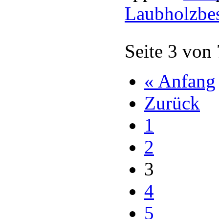
Laubholzbe
Seite 3 von
« Anfang
Zurück
1
2
3
4
5