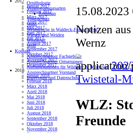
2017
Ornithologie
Januar 2017
15.08.2023
Verantwortungsarten
Februar 2017
Rotmilan
März 2017
Vogelschutz
April 2017
Wald
Notizen aus
Mai 2017
Weißstörche in Waldeck-Frankenberg
Juni 2017
Wiesen und Weiden
Juli 2017
Wernz
Windkraft
August 2017
Wolf
September 2017
Kontakt
Oktober 2017
Ansprechpartner Fachgebiete
November 2017
2023
Ansprechpartner Ortsgruppen
Dezember 2017
Auffangstationen für Wildtiere & Wildvögel
2018
Ansprechpartner Vorstand
Twistetal-
Januar 2018
Impressum und Datenschutz
Februar 2018
März 2018
April 2018
Mai 2018
WLZ: Sto
Juni 2018
Juli 2018
August 2018
Freunde
September 2018
Oktober 2018
November 2018