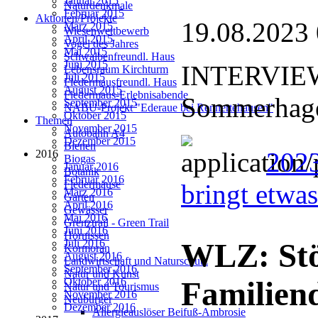
Januar 2015
Naturdenkmale
Februar 2015
Aktionen/Projekte
19.08.2023
März 2015
Wiesenwettbewerb
April 2015
Vogel des Jahres
Mai 2015
Schwalbenfreundl. Haus
Juni 2015
INTERVIEW:
Lebensraum Kirchturm
Juli 2015
Fledermausfreundl. Haus
August 2015
Fledermaus-Erlebnisabende
Sommerhage
September 2015
NABU-Projekt "Ederaue bei Rennertehausen"
Oktober 2015
Themen
November 2015
Autobahn A4
Dezember 2015
Bienen
202
2016
Biogas
Januar 2016
Botanik
Februar 2016
Fledermäuse
bringt etwa
März 2016
Garten
April 2016
Gewässer
Mai 2016
Grenztrail - Green Trail
Juni 2016
Hornissen
Juli 2016
WLZ: Stö
Kormoran
August 2016
Landwirtschaft und Naturschutz
September 2016
Natur und Kunst
Oktober 2016
Familien
Natur und Tourismus
November 2016
Neubürger
Dezember 2016
Allergieauslöser Beifuß-Ambrosie