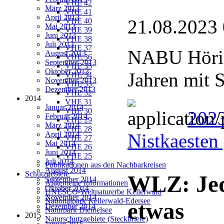
VHE 42
März 2013
VHE 41
April 2013
21.08.2023
VHE 40
Mai 2013
VHE 39
Juni 2013
VHE 38
Juli 2013
VHE 37
NABU Hörin
August 2013
VHE 36
September 2013
VHE 35
Oktober 2013
Jahren mit 
VHE 34
November 2013
VHE 33
Dezember 2013
VHE 32
2014
VHE 31
Januar 2014
VHE 30
202
Februar 2014
VHE 29
März 2014
VHE 28
April 2014
Nistkaesten
VHE 27
Mai 2014
VHE 26
Juni 2014
VHE 25
Juli 2014
Publikationen aus den Nachbarkreisen
August 2014
Schutzgebiete
WLZ: Je
September 2014
Allgemeine Informationen
Oktober 2014
UNESCO-Weltnaturerbe Kellerwald
November 2014
Nationalpark Kellerwald-Edersee
etwas
Dezember 2014
Naturpark Diemelsee
2015
Naturschutzgebiete (Steckbriefe)