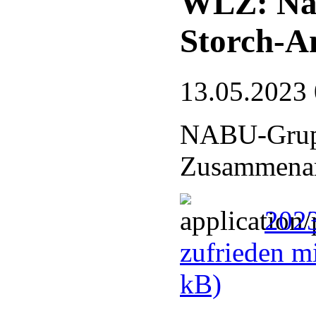
WLZ: Nat
Storch-A
13.05.2023
NABU-Grupp
Zusammenarb
2023
zufrieden m
kB)