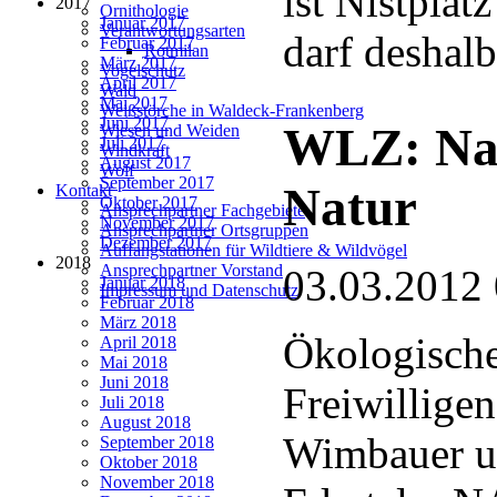
ist Nistplat
2017
Ornithologie
Januar 2017
Verantwortungsarten
darf deshalb
Februar 2017
Rotmilan
März 2017
Vogelschutz
April 2017
Wald
Mai 2017
Weißstörche in Waldeck-Frankenberg
Juni 2017
WLZ: Nac
Wiesen und Weiden
Juli 2017
Windkraft
August 2017
Wolf
September 2017
Natur
Kontakt
Oktober 2017
Ansprechpartner Fachgebiete
November 2017
Ansprechpartner Ortsgruppen
Dezember 2017
Auffangstationen für Wildtiere & Wildvögel
2018
Ansprechpartner Vorstand
03.03.2012
Januar 2018
Impressum und Datenschutz
Februar 2018
März 2018
Ökologische
April 2018
Mai 2018
Juni 2018
Freiwillige
Juli 2018
August 2018
Wimbauer un
September 2018
Oktober 2018
November 2018