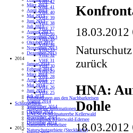
VHE 42
März 2013
Konfront
VHE 41
April 2013
VHE 40
Mai 2013
VHE 39
Juni 2013
VHE 38
Juli 2013
18.03.2012
VHE 37
August 2013
VHE 36
September 2013
VHE 35
Oktober 2013
VHE 34
Naturschutz
November 2013
VHE 33
Dezember 2013
VHE 32
2014
zurück
VHE 31
Januar 2014
VHE 30
Februar 2014
VHE 29
März 2014
VHE 28
April 2014
VHE 27
HNA: Auf
Mai 2014
VHE 26
Juni 2014
VHE 25
Juli 2014
Publikationen aus den Nachbarkreisen
Dohle
August 2014
Schutzgebiete
September 2014
Allgemeine Informationen
Oktober 2014
UNESCO-Weltnaturerbe Kellerwald
November 2014
Nationalpark Kellerwald-Edersee
Dezember 2014
18.03.2012
Naturpark Diemelsee
2015
Naturschutzgebiete (Steckbriefe)