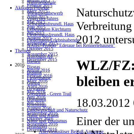
Januar 2015
Naturdenkmale
Februar 2015
Aktionen/Projekte
Naturschutz
März 2015
Wiesenwettbewerb
April 2015
Vogel des Jahres
Mai 2015
Verbreitung
Schwalbenfreundl. Haus
Juni 2015
Lebensraum Kirchturm
Juli 2015
Fledermausfreundl. Haus
2012 unters
August 2015
Fledermaus-Erlebnisabende
September 2015
NABU-Projekt "Ederaue bei Rennertehausen"
Oktober 2015
Themen
November 2015
Autobahn A4
Dezember 2015
WLZ/FZ: 
Bienen
2016
Biogas
Januar 2016
Botanik
Februar 2016
bleiben e
Fledermäuse
März 2016
Garten
April 2016
Gewässer
Mai 2016
Grenztrail - Green Trail
Juni 2016
18.03.2012
Hornissen
Juli 2016
Kormoran
August 2016
Landwirtschaft und Naturschutz
September 2016
Natur und Kunst
Einer der u
Oktober 2016
Natur und Tourismus
November 2016
Neubürger
Dezember 2016
Allergieauslöser Beifuß-Ambrosie