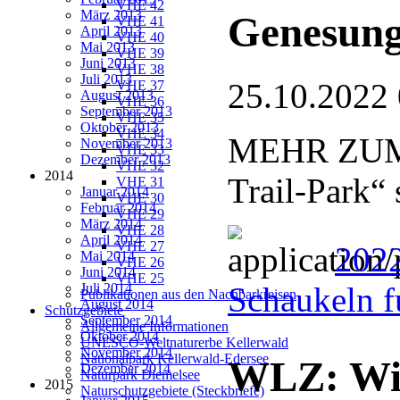
VHE 42
März 2013
Genesun
VHE 41
April 2013
VHE 40
Mai 2013
VHE 39
Juni 2013
VHE 38
Juli 2013
25.10.2022
VHE 37
August 2013
VHE 36
September 2013
VHE 35
Oktober 2013
VHE 34
MEHR ZUM 
November 2013
VHE 33
Dezember 2013
VHE 32
2014
Trail-Park“
VHE 31
Januar 2014
VHE 30
Februar 2014
VHE 29
März 2014
VHE 28
April 2014
VHE 27
2022
Mai 2014
VHE 26
Juni 2014
VHE 25
Juli 2014
Schaukeln f
Publikationen aus den Nachbarkreisen
August 2014
Schutzgebiete
September 2014
Allgemeine Informationen
Oktober 2014
UNESCO-Weltnaturerbe Kellerwald
November 2014
Nationalpark Kellerwald-Edersee
WLZ: Wis
Dezember 2014
Naturpark Diemelsee
2015
Naturschutzgebiete (Steckbriefe)