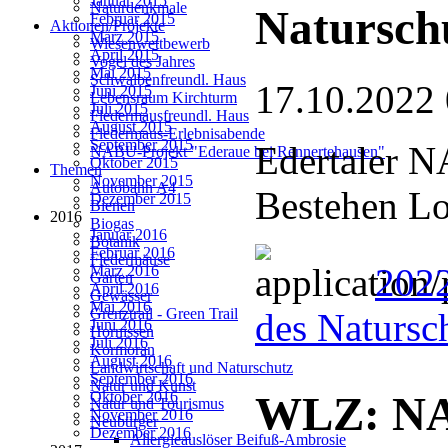
Januar 2015
Naturdenkmale
Natursch
Februar 2015
Aktionen/Projekte
März 2015
Wiesenwettbewerb
April 2015
Vogel des Jahres
Mai 2015
Schwalbenfreundl. Haus
17.10.2022
Juni 2015
Lebensraum Kirchturm
Juli 2015
Fledermausfreundl. Haus
August 2015
Fledermaus-Erlebnisabende
September 2015
Edertaler N
NABU-Projekt "Ederaue bei Rennertehausen"
Oktober 2015
Themen
November 2015
Autobahn A4
Bestehen Lo
Dezember 2015
Bienen
2016
Biogas
Januar 2016
Botanik
Februar 2016
Fledermäuse
2022
März 2016
Garten
April 2016
Gewässer
Mai 2016
Grenztrail - Green Trail
des Natursc
Juni 2016
Hornissen
Juli 2016
Kormoran
August 2016
Landwirtschaft und Naturschutz
September 2016
Natur und Kunst
Oktober 2016
WLZ: NA
Natur und Tourismus
November 2016
Neubürger
Dezember 2016
Allergieauslöser Beifuß-Ambrosie