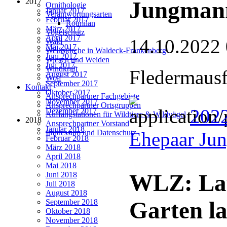
2017
Jungman
Ornithologie
Januar 2017
Verantwortungsarten
Februar 2017
Rotmilan
März 2017
Vogelschutz
April 2017
14.10.2022
Wald
Mai 2017
Weißstörche in Waldeck-Frankenberg
Juni 2017
Wiesen und Weiden
Juli 2017
Windkraft
Fledermausf
August 2017
Wolf
September 2017
Kontakt
Oktober 2017
Ansprechpartner Fachgebiete
November 2017
Ansprechpartner Ortsgruppen
202
Dezember 2017
Auffangstationen für Wildtiere & Wildvögel
2018
Ansprechpartner Vorstand
Januar 2018
Ehepaar Ju
Impressum und Datenschutz
Februar 2018
März 2018
April 2018
Mai 2018
WLZ: Lau
Juni 2018
Juli 2018
August 2018
Garten la
September 2018
Oktober 2018
November 2018