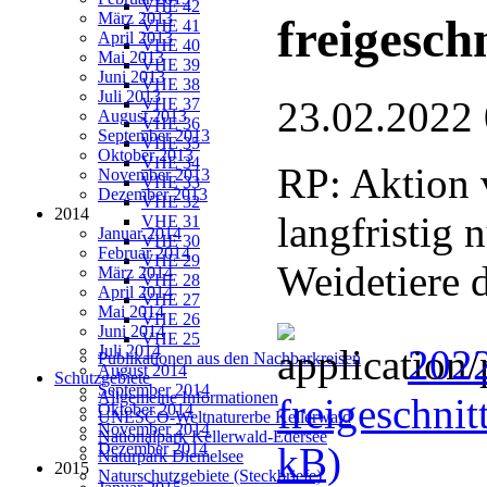
VHE 42
März 2013
freigesch
VHE 41
April 2013
VHE 40
Mai 2013
VHE 39
Juni 2013
VHE 38
Juli 2013
23.02.2022
VHE 37
August 2013
VHE 36
September 2013
VHE 35
Oktober 2013
VHE 34
RP: Aktion 
November 2013
VHE 33
Dezember 2013
VHE 32
2014
langfristig 
VHE 31
Januar 2014
VHE 30
Februar 2014
VHE 29
Weidetiere d
März 2014
VHE 28
April 2014
VHE 27
Mai 2014
VHE 26
Juni 2014
VHE 25
Juli 2014
2022
Publikationen aus den Nachbarkreisen
August 2014
Schutzgebiete
September 2014
Allgemeine Informationen
freigeschnit
Oktober 2014
UNESCO-Weltnaturerbe Kellerwald
November 2014
Nationalpark Kellerwald-Edersee
Dezember 2014
kB)
Naturpark Diemelsee
2015
Naturschutzgebiete (Steckbriefe)