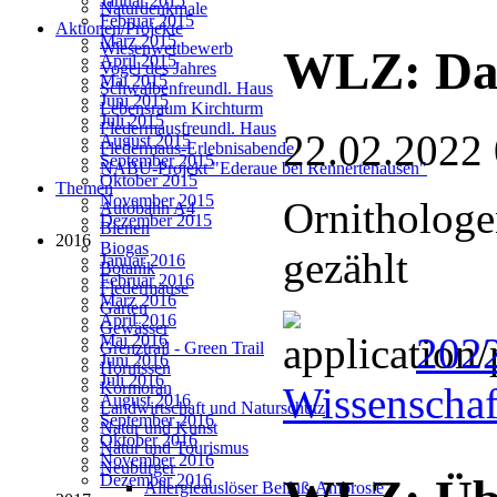
Januar 2015
Naturdenkmale
Februar 2015
Aktionen/Projekte
März 2015
Wiesenwettbewerb
WLZ: Dat
April 2015
Vogel des Jahres
Mai 2015
Schwalbenfreundl. Haus
Juni 2015
Lebensraum Kirchturm
Juli 2015
Fledermausfreundl. Haus
22.02.2022
August 2015
Fledermaus-Erlebnisabende
September 2015
NABU-Projekt "Ederaue bei Rennertehausen"
Oktober 2015
Themen
November 2015
Ornithologe
Autobahn A4
Dezember 2015
Bienen
2016
Biogas
gezählt
Januar 2016
Botanik
Februar 2016
Fledermäuse
März 2016
Garten
April 2016
Gewässer
2022
Mai 2016
Grenztrail - Green Trail
Juni 2016
Hornissen
Juli 2016
Kormoran
Wissenschaf
August 2016
Landwirtschaft und Naturschutz
September 2016
Natur und Kunst
Oktober 2016
Natur und Tourismus
November 2016
Neubürger
Dezember 2016
Allergieauslöser Beifuß-Ambrosie