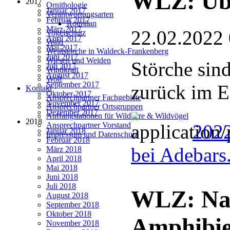
WLZ: Übe
2017
Ornithologie
Januar 2017
Verantwortungsarten
Februar 2017
Rotmilan
März 2017
22.02.2022
Vogelschutz
April 2017
Wald
Mai 2017
Weißstörche in Waldeck-Frankenberg
Juni 2017
Wiesen und Weiden
Störche sind
Juli 2017
Windkraft
August 2017
Wolf
September 2017
zurück im E
Kontakt
Oktober 2017
Ansprechpartner Fachgebiete
November 2017
Ansprechpartner Ortsgruppen
Dezember 2017
Auffangstationen für Wildtiere & Wildvögel
2018
202
Ansprechpartner Vorstand
Januar 2018
Impressum und Datenschutz
Februar 2018
bei Adebars
März 2018
April 2018
Mai 2018
Juni 2018
Juli 2018
WLZ: Nat
August 2018
September 2018
Oktober 2018
Amphibie
November 2018