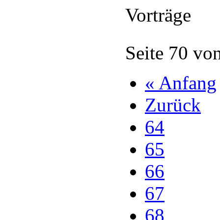
Vorträge
Seite 70 vo
« Anfang
Zurück
64
65
66
67
68