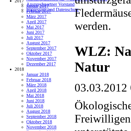
2017
Ansprechpartner Vorstand
Januar 2017
Fledermäuse 
Impressum und Datenschutz
Februar 2017
März 2017
April 2017
werden.
Mai 2017
Juni 2017
Juli 2017
August 2017
WLZ: Nac
September 2017
Oktober 2017
November 2017
Natur
Dezember 2017
2018
Januar 2018
Februar 2018
03.03.2012
März 2018
April 2018
Mai 2018
Juni 2018
Ökologische
Juli 2018
August 2018
Freiwillige
September 2018
Oktober 2018
November 2018