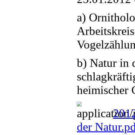
a) Ornithol
Arbeitskreis
Vogelzählu
b) Natur in 
schlagkräfti
heimischer 
2012
der Natur.p