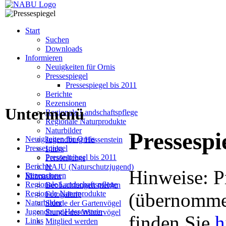
Start
Suchen
Downloads
Informieren
Neuigkeiten für Ornis
Pressespiegel
Pressespiegel bis 2011
Berichte
Rezensionen
Untermenü
Regionale Landschaftspflege
Regionale Naturprodukte
Naturbilder
Pressespi
Neuigkeiten für Ornis
Jugendburg Hessenstein
Pressespiegel
Links
Pressespiegel bis 2011
Persönliches
Berichte
NAJU (Naturschutzjugend)
Hinweise: P
Rezensionen
Mitmachen
Regionale Landschaftspflege
Beobachtungen melden
Regionale Naturprodukte
(übernommen
Fotogalerie
Naturbilder
Stunde der Gartenvögel
Jugendburg Hessenstein
Stunde der Wintervögel
finden Sie
h
Links
Mitglied werden