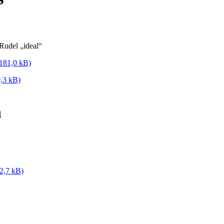
udel „ideal“
181,0 kB)
9,3 kB)
n
2,7 kB)