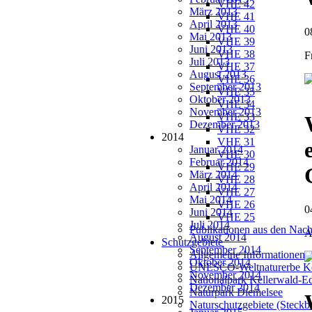
VHE 42
März 2013
VHE 41
April 2013
VHE 40
0
Mai 2013
VHE 39
Juni 2013
VHE 38
F
Juli 2013
VHE 37
August 2013
VHE 36
September 2013
VHE 35
Oktober 2013
VHE 34
November 2013
VHE 33
Dezember 2013
VHE 32
2014
VHE 31
Januar 2014
VHE 30
Februar 2014
VHE 29
März 2014
VHE 28
April 2014
VHE 27
Mai 2014
VHE 26
0
Juni 2014
VHE 25
Juli 2014
Publikationen aus den Nach
A
August 2014
Schutzgebiete
September 2014
Allgemeine Informationen
Oktober 2014
UNESCO-Weltnaturerbe Ke
November 2014
Nationalpark Kellerwald-E
Dezember 2014
Naturpark Diemelsee
2015
Naturschutzgebiete (Steckbr