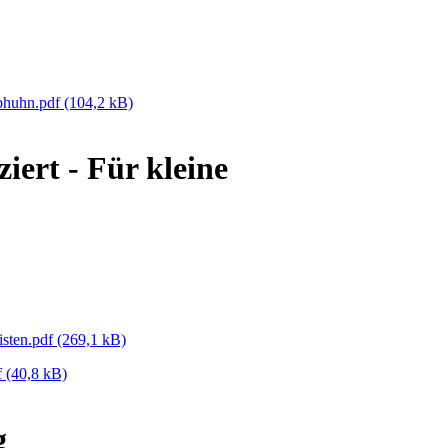
bhuhn.pdf
(104,2 kB)
iert - Für kleine
isten.pdf
(269,1 kB)
f
(40,8 kB)
g