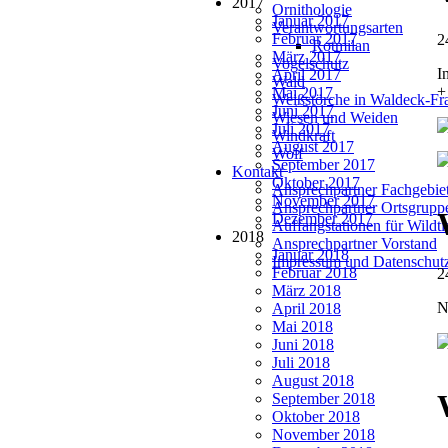
2017
Ornithologie
Januar 2017
Verantwortungsarten
Februar 2017
2
Rotmilan
März 2017
Vogelschutz
I
April 2017
Wald
+
Mai 2017
Weißstörche in Waldeck-Fr
Juni 2017
Wiesen und Weiden
Juli 2017
Windkraft
August 2017
Wolf
September 2017
Kontakt
Oktober 2017
Ansprechpartner Fachgebie
November 2017
Ansprechpartner Ortsgrupp
Dezember 2017
Auffangstationen für Wildt
2018
Ansprechpartner Vorstand
Januar 2018
Impressum und Datenschut
Februar 2018
2
März 2018
N
April 2018
Mai 2018
Juni 2018
Juli 2018
August 2018
September 2018
Oktober 2018
November 2018