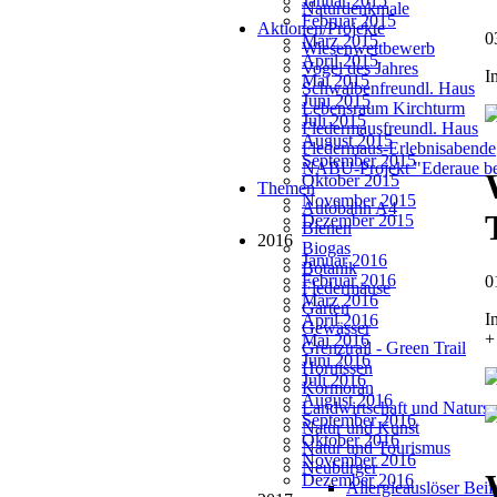
Januar 2015
Naturdenkmale
Februar 2015
Aktionen/Projekte
0
März 2015
Wiesenwettbewerb
April 2015
Vogel des Jahres
I
Mai 2015
Schwalbenfreundl. Haus
Juni 2015
Lebensraum Kirchturm
Juli 2015
Fledermausfreundl. Haus
August 2015
Fledermaus-Erlebnisabende
September 2015
NABU-Projekt "Ederaue be
Oktober 2015
Themen
November 2015
Autobahn A4
Dezember 2015
Bienen
2016
Biogas
Januar 2016
Botanik
Februar 2016
0
Fledermäuse
März 2016
Garten
I
April 2016
Gewässer
+
Mai 2016
Grenztrail - Green Trail
Juni 2016
Hornissen
Juli 2016
Kormoran
August 2016
Landwirtschaft und Natursc
September 2016
Natur und Kunst
Oktober 2016
Natur und Tourismus
November 2016
Neubürger
Dezember 2016
Allergieauslöser Bei