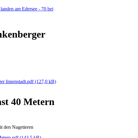
landen am Edersee - 70 bei
nkenberger
er Innenstadt.pdf
(127,0 kB)
ast 40 Metern
it den Nagetieren
Metern.pdf
(143,5 kB)