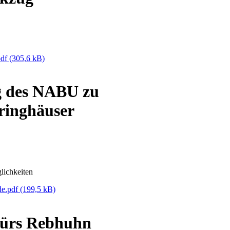
pdf
(305,6 kB)
g des NABU zu
ringhäuser
lichkeiten
de.pdf
(199,5 kB)
fürs Rebhuhn