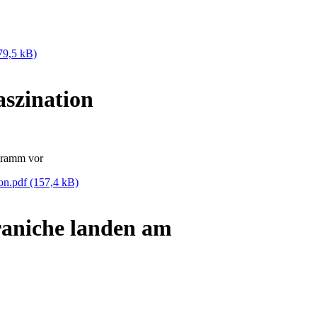
79,5 kB)
aszination
gramm vor
ion.pdf
(157,4 kB)
raniche landen am