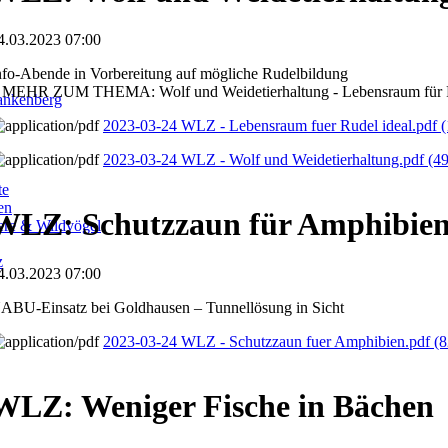
4.03.2023 07:00
nfo-Abende in Vorbereitung auf mögliche Rudelbildung
 MEHR ZUM THEMA: Wolf und Weidetierhaltung - Lebensraum für R
ankenberg
2023-03-24 WLZ - Lebensraum fuer Rudel ideal.pdf
(
2023-03-24 WLZ - Wolf und Weidetierhaltung.pdf
(4
te
en
WLZ: Schutzzaun für Amphibie
iere & Wildvögel
z
4.03.2023 07:00
ABU-Einsatz bei Goldhausen – Tunnellösung in Sicht
2023-03-24 WLZ - Schutzzaun fuer Amphibien.pdf
(8
WLZ: Weniger Fische in Bächen