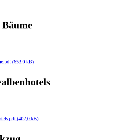
e Bäume
me.pdf
(653,0 kB)
albenhotels
tels.pdf
(402,0 kB)
ckzug