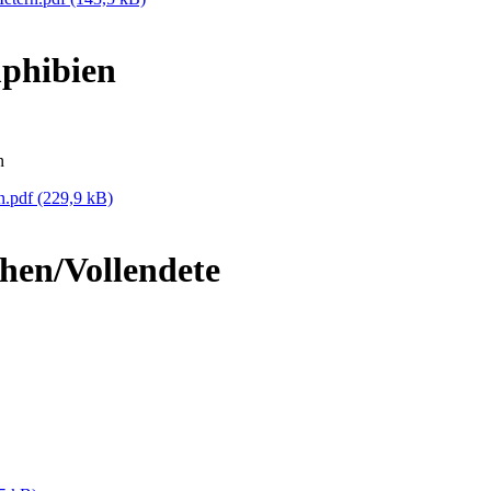
phibien
n
n.pdf
(229,9 kB)
hen/Vollendete