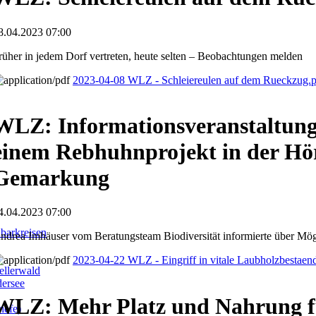
8.04.2023 07:00
rüher in jedem Dorf vertreten, heute selten – Beobachtungen melden
2023-04-08 WLZ - Schleiereulen auf dem Rueckzug.
WLZ: Informationsveranstaltun
einem Rebhuhnprojekt in der Hö
Gemarkung
4.04.2023 07:00
barkreisen
ndrea Imhäuser vom Beratungsteam Biodiversität informierte über Mög
2023-04-22 WLZ - Eingriff in vitale Laubholzbestaen
llerwald
dersee
WLZ: Mehr Platz und Nahrung 
iefe)