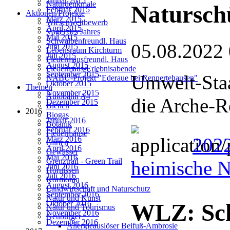
Januar 2015
Naturdenkmale
Natursch
Februar 2015
Aktionen/Projekte
März 2015
Wiesenwettbewerb
April 2015
Vogel des Jahres
Mai 2015
Schwalbenfreundl. Haus
05.08.2022
Juni 2015
Lebensraum Kirchturm
Juli 2015
Fledermausfreundl. Haus
August 2015
Fledermaus-Erlebnisabende
September 2015
Umwelt-Staa
NABU-Projekt "Ederaue bei Rennertehausen"
Oktober 2015
Themen
November 2015
Autobahn A4
die Arche-R
Dezember 2015
Bienen
2016
Biogas
Januar 2016
Botanik
Februar 2016
Fledermäuse
202
März 2016
Garten
April 2016
Gewässer
Mai 2016
Grenztrail - Green Trail
heimische N
Juni 2016
Hornissen
Juli 2016
Kormoran
August 2016
Landwirtschaft und Naturschutz
September 2016
Natur und Kunst
Oktober 2016
WLZ: Sc
Natur und Tourismus
November 2016
Neubürger
Dezember 2016
Allergieauslöser Beifuß-Ambrosie