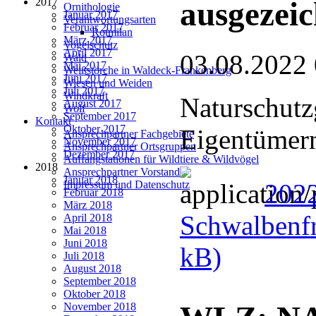
2017
ausgezeic
Ornithologie
Januar 2017
Verantwortungsarten
Februar 2017
Rotmilan
März 2017
Vogelschutz
April 2017
03.08.2022
Wald
Mai 2017
Weißstörche in Waldeck-Frankenberg
Juni 2017
Wiesen und Weiden
Juli 2017
Windkraft
Naturschutz
August 2017
Wolf
September 2017
Kontakt
Oktober 2017
Eigentümern
Ansprechpartner Fachgebiete
November 2017
Ansprechpartner Ortsgruppen
Dezember 2017
Auffangstationen für Wildtiere & Wildvögel
2018
Ansprechpartner Vorstand
Januar 2018
202
Impressum und Datenschutz
Februar 2018
März 2018
Schwalbenfr
April 2018
Mai 2018
Juni 2018
kB)
Juli 2018
August 2018
September 2018
Oktober 2018
November 2018