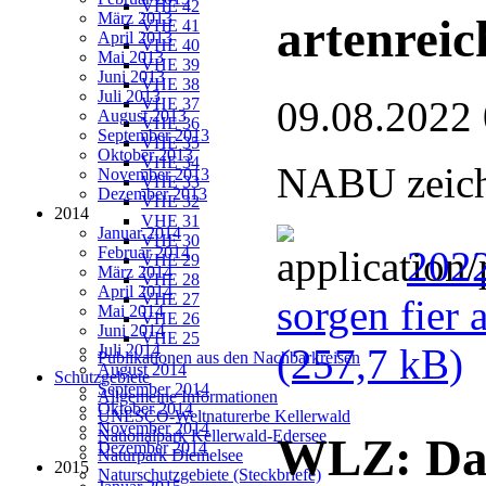
VHE 42
März 2013
artenreic
VHE 41
April 2013
VHE 40
Mai 2013
VHE 39
Juni 2013
VHE 38
Juli 2013
09.08.2022
VHE 37
August 2013
VHE 36
September 2013
VHE 35
Oktober 2013
VHE 34
NABU zeichn
November 2013
VHE 33
Dezember 2013
VHE 32
2014
VHE 31
Januar 2014
VHE 30
Februar 2014
2022
VHE 29
März 2014
VHE 28
April 2014
VHE 27
sorgen fier 
Mai 2014
VHE 26
Juni 2014
VHE 25
Juli 2014
(257,7 kB)
Publikationen aus den Nachbarkreisen
August 2014
Schutzgebiete
September 2014
Allgemeine Informationen
Oktober 2014
UNESCO-Weltnaturerbe Kellerwald
November 2014
Nationalpark Kellerwald-Edersee
WLZ: Dan
Dezember 2014
Naturpark Diemelsee
2015
Naturschutzgebiete (Steckbriefe)