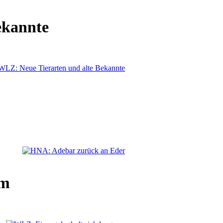
ekannte
am