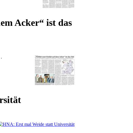
dem Acker“ ist das
 ·
sität