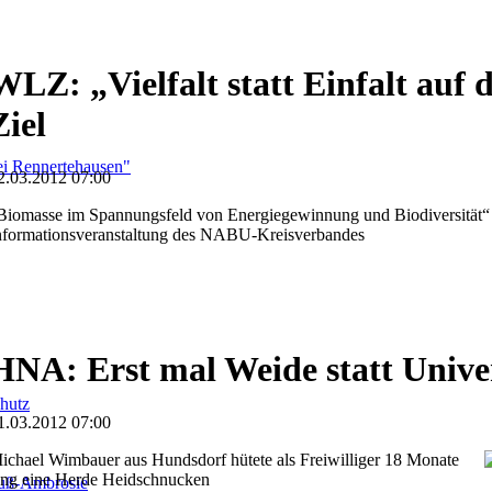
WLZ: „Vielfalt statt Einfalt auf 
Ziel
i Rennertehausen"
2.03.2012 07:00
Biomasse im Spannungsfeld von Energiegewinnung und Biodiversität“
nformationsveranstaltung des NABU-Kreisverbandes
HNA: Erst mal Weide statt Univer
hutz
1.03.2012 07:00
ichael Wimbauer aus Hundsdorf hütete als Freiwilliger 18 Monate
ang eine Herde Heidschnucken
fuß-Ambrosie