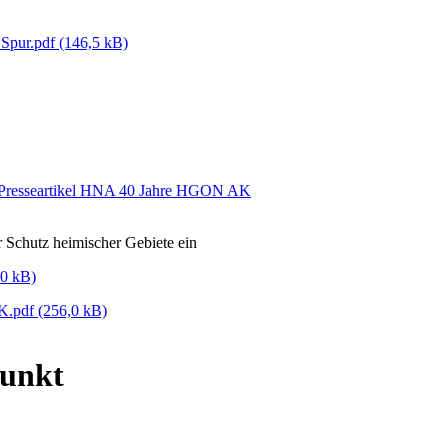
 Spur.pdf
(146,5 kB)
ür Schutz heimischer Gebiete ein
,0 kB)
AK.pdf
(256,0 kB)
punkt