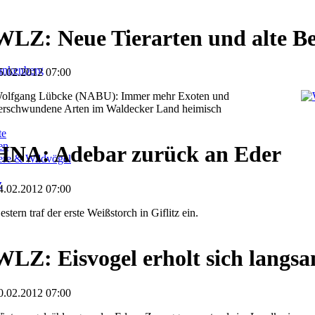
WLZ: Neue Tierarten und alte B
ankenberg
5.02.2012 07:00
olfgang Lübcke (NABU): Immer mehr Exoten und
erschwundene Arten im Waldecker Land heimisch
te
en
HNA: Adebar zurück an Eder
iere & Wildvögel
z
4.02.2012 07:00
estern traf der erste Weißstorch in Giflitz ein.
WLZ: Eisvogel erholt sich langs
0.02.2012 07:00