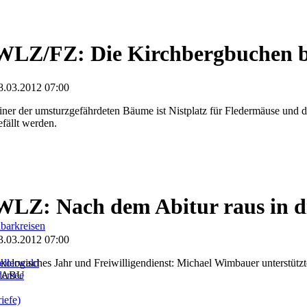
WLZ/FZ: Die Kirchbergbuchen bl
8.03.2012 07:00
iner der umsturzgefährdeten Bäume ist Nistplatz für Fledermäuse und d
efällt werden.
WLZ: Nach dem Abitur raus in d
barkreisen
3.03.2012 07:00
llerwald
kologisches Jahr und Freiwilligendienst: Michael Wimbauer unterstütz
dersee
NABU
iefe)