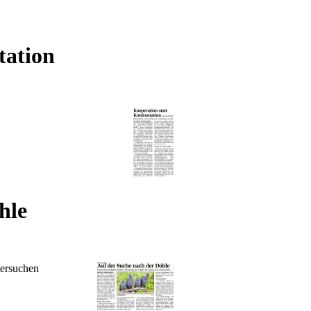
tation
hle
tersuchen