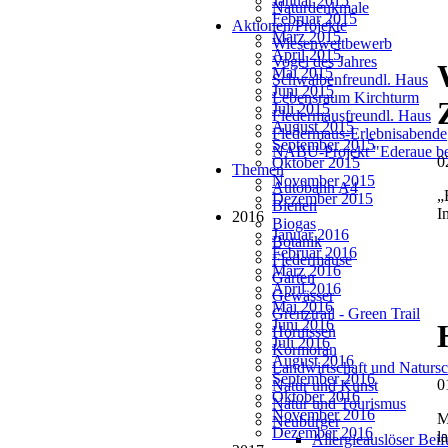
Januar 2015
Naturdenkmale
Februar 2015
Aktionen/Projekte
März 2015
Wiesenwettbewerb
April 2015
Vogel des Jahres
Mai 2015
Schwalbenfreundl. Haus
Juni 2015
Lebensraum Kirchturm
Juli 2015
Fledermausfreundl. Haus
August 2015
Fledermaus-Erlebnisabende
September 2015
NABU-Projekt "Ederaue be
0
Oktober 2015
Themen
November 2015
Autobahn A4
„
Dezember 2015
Bienen
I
2016
Biogas
Januar 2016
Botanik
Februar 2016
Fledermäuse
März 2016
Garten
April 2016
Gewässer
Mai 2016
Grenztrail - Green Trail
Juni 2016
Hornissen
Juli 2016
Kormoran
August 2016
Landwirtschaft und Natursc
September 2016
0
Natur und Kunst
Oktober 2016
Natur und Tourismus
November 2016
M
Neubürger
Dezember 2016
l
Allergieauslöser Bei