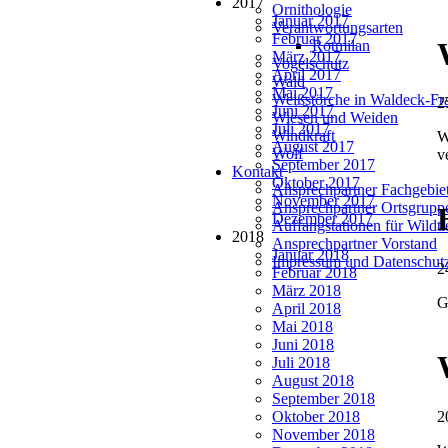
2017
Ornithologie
Januar 2017
Verantwortungsarten
Februar 2017
Rotmilan
März 2017
Vogelschutz
April 2017
Wald
Mai 2017
Weißstörche in Waldeck-Fr
2
Juni 2017
Wiesen und Weiden
Juli 2017
Windkraft
W
August 2017
Wolf
v
September 2017
Kontakt
Oktober 2017
Ansprechpartner Fachgebie
November 2017
Ansprechpartner Ortsgrupp
Dezember 2017
Auffangstationen für Wildt
2018
Ansprechpartner Vorstand
Januar 2018
Impressum und Datenschut
2
Februar 2018
März 2018
G
April 2018
Mai 2018
Juni 2018
Juli 2018
August 2018
September 2018
Oktober 2018
2
November 2018