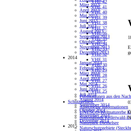
VHE 42
März 2013
VHE 41
April 2013
VHE 40
Mai 2013
VHE 39
Juni 2013
VHE 38
Juli 2013
VHE 37
August 2013
VHE 36
September 2013
1
VHE 35
Oktober 2013
VHE 34
November 2013
E
VHE 33
Dezember 2013
g
VHE 32
2014
VHE 31
Januar 2014
VHE 30
Februar 2014
VHE 29
März 2014
VHE 28
April 2014
VHE 27
Mai 2014
VHE 26
Juni 2014
VHE 25
Juli 2014
Publikationen aus den Nach
August 2014
Schutzgebiete
0
September 2014
Allgemeine Informationen
Oktober 2014
UNESCO-Weltnaturerbe Ke
Ö
November 2014
Nationalpark Kellerwald-E
Dezember 2014
Naturpark Diemelsee
2015
Naturschutzgebiete (Steckbr