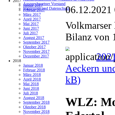
2017
Ansprechpartner Vorstand
Januar 2017
06.12.2021
Impressum und Datenschutz
Februar 2017
März 2017
April 2017
Volkmarser 
Mai 2017
Juni 2017
Juli 2017
Bilanz von 
August 2017
September 2017
Oktober 2017
November 2017
2021
Dezember 2017
2018
Aeckern und
Januar 2018
Februar 2018
März 2018
kB)
April 2018
Mai 2018
Juni 2018
Juli 2018
WLZ: Mot
August 2018
September 2018
Oktober 2018
November 2018