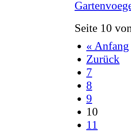
Gartenvoeg
Seite 10 vo
« Anfang
Zurück
7
8
9
10
11