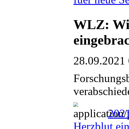
WLZ: Wis
eingebra
28.09.2021
Forschungsb
verabschied
202
Herzblut ei