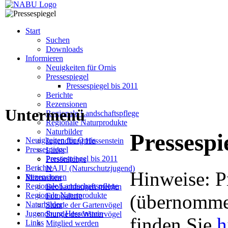
Start
Suchen
Downloads
Informieren
Neuigkeiten für Ornis
Pressespiegel
Pressespiegel bis 2011
Berichte
Rezensionen
Untermenü
Regionale Landschaftspflege
Regionale Naturprodukte
Naturbilder
Pressespi
Neuigkeiten für Ornis
Jugendburg Hessenstein
Pressespiegel
Links
Pressespiegel bis 2011
Persönliches
Berichte
NAJU (Naturschutzjugend)
Hinweise: P
Rezensionen
Mitmachen
Regionale Landschaftspflege
Beobachtungen melden
Regionale Naturprodukte
(übernommen
Fotogalerie
Naturbilder
Stunde der Gartenvögel
Jugendburg Hessenstein
Stunde der Wintervögel
finden Sie
h
Links
Mitglied werden