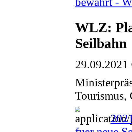
bewahrt - W
WLZ: Pla
Seilbahn
29.09.2021
Ministerprä
Tourismus, 
2021
fuer neue S