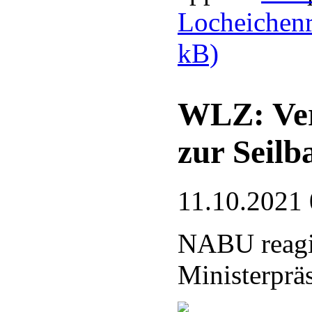
Locheichen
kB)
WLZ: Ver
zur Seilb
11.10.2021 
NABU reagi
Ministerprä