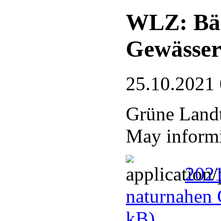
WLZ: Bäc
Gewässe
25.10.2021
Grüne Land
May informi
2021
naturnahen
kB)